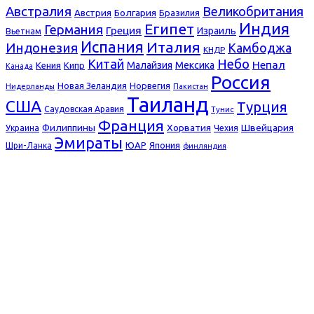
Австралия
Великобритания
Болгария
Австрия
Бразилия
Индия
Египет
Германия
Греция
Израиль
Вьетнам
Испания
Италия
Индонезия
Камбоджа
КНДР
Небо
Китай
Непал
Малайзия
Мексика
Кения
Кипр
Канада
Россия
Новая Зеландия
Норвегия
Нидерланды
Пакистан
Таиланд
США
Турция
Саудовская Аравия
Тунис
Франция
Филиппины
Хорватия
Швейцария
Украина
Чехия
Эмираты
ЮАР
Япония
Шри-Ланка
финляндия