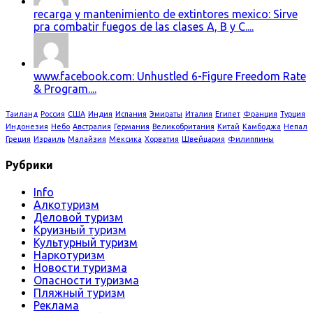
recarga y mantenimiento de extintores mexico: Sirve
pra combatir fuegos de las clases A, B y C....
www.facebook.com: Unhustled 6-Figure Freedom Rate
& Program....
Таиланд
Россия
США
Индия
Испания
Эмираты
Италия
Египет
Франция
Турция
Индонезия
Небо
Австралия
Германия
Великобритания
Китай
Камбоджа
Непал
Греция
Израиль
Малайзия
Мексика
Хорватия
Швейцария
Филиппины
Рубрики
Info
Алкотуризм
Деловой туризм
Круизный туризм
Культурный туризм
Наркотуризм
Новости туризма
Опасности туризма
Пляжный туризм
Реклама