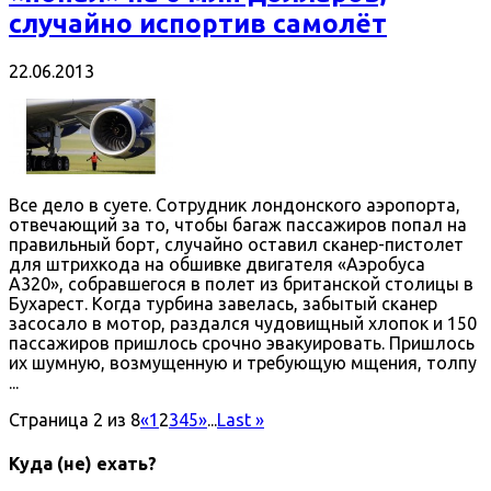
случайно испортив самолёт
22.06.2013
Все дело в суете. Сотрудник лондонского аэропорта,
отвечающий за то, чтобы багаж пассажиров попал на
правильный борт, случайно оставил сканер-пистолет
для штрихкода на обшивке двигателя «Аэробуса
А320», собравшегося в полет из британской столицы в
Бухарест. Когда турбина завелась, забытый сканер
засосало в мотор, раздался чудовищный хлопок и 150
пассажиров пришлось срочно эвакуировать. Пришлось
их шумную, возмущенную и требующую мщения, толпу
...
Страница 2 из 8
«
1
2
3
4
5
»
...
Last »
Куда (не) ехать?