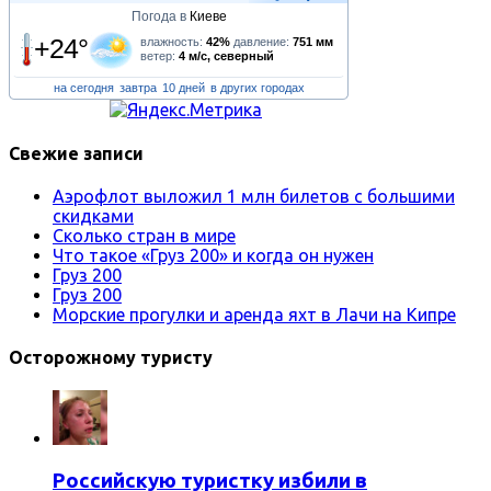
Погода в
Киеве
+24°
влажность:
42%
давление:
751 мм
ветер:
4 м/с, северный
на сегодня
завтра
10 дней
в других городах
Свежие записи
Аэрофлот выложил 1 млн билетов с большими
скидками
Сколько стран в мире
Что такое «Груз 200» и когда он нужен
Груз 200
Груз 200
Морские прогулки и аренда яхт в Лачи на Кипре
Осторожному туристу
Российскую туристку избили в