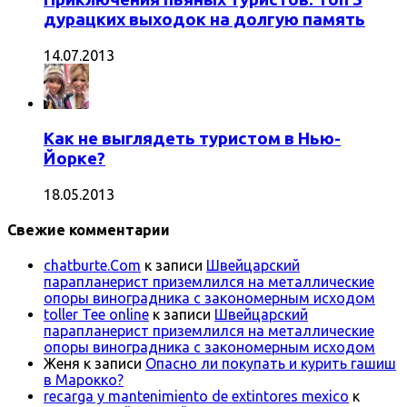
дурацких выходок на долгую память
14.07.2013
Как не выглядеть туристом в Нью-
Йорке?
18.05.2013
Свежие комментарии
chatburte.Com
к записи
Швейцарский
парапланерист приземлился на металлические
опоры виноградника с закономерным исходом
toller Tee online
к записи
Швейцарский
парапланерист приземлился на металлические
опоры виноградника с закономерным исходом
Женя
к записи
Опасно ли покупать и курить гашиш
в Марокко?
recarga y mantenimiento de extintores mexico
к