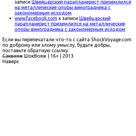
записи
Швейцарский парапланерист приземлился
на металлические опоры виноградника с
закономерным исходом
www.facebook.com
к записи
Швейцарский
парапланерист приземлился на металлические
опоры виноградника с закономерным исходом
Если вы перепечатали что-то с сайта ShockVoyage.com
по доброму или злому умыслу, будьте добры,
поставьте обратную ссылку.
Саквояж
ШокВояж |
16+
| 2013
Наверх