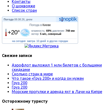
Контакты
О шоквояже
Список стран
Погода
08.08.26, днем
Погода в
Киеве
+20°
влажность:
69%
давление:
748 мм
ветер:
5 м/с, северный
на сегодня
завтра
10 дней
в других городах
Свежие записи
Аэрофлот выложил 1 млн билетов с большими
скидками
Сколько стран в мире
Что такое «Груз 200» и когда он нужен
Груз 200
Груз 200
Морские прогулки и аренда яхт в Лачи на Кипре
Осторожному туристу