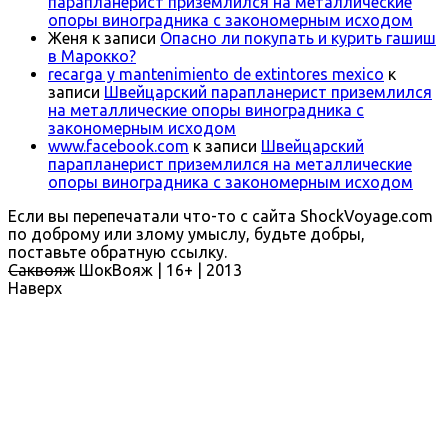
парапланерист приземлился на металлические
опоры виноградника с закономерным исходом
Женя
к записи
Опасно ли покупать и курить гашиш
в Марокко?
recarga y mantenimiento de extintores mexico
к
записи
Швейцарский парапланерист приземлился
на металлические опоры виноградника с
закономерным исходом
www.facebook.com
к записи
Швейцарский
парапланерист приземлился на металлические
опоры виноградника с закономерным исходом
Если вы перепечатали что-то с сайта ShockVoyage.com
по доброму или злому умыслу, будьте добры,
поставьте обратную ссылку.
Саквояж
ШокВояж |
16+
| 2013
Наверх