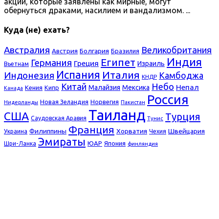
акции, которые заявлены как мирные, могут
обернуться драками, насилием и вандализмом. ...
Куда (не) ехать?
Австралия
Великобритания
Болгария
Австрия
Бразилия
Индия
Египет
Германия
Греция
Израиль
Вьетнам
Испания
Италия
Индонезия
Камбоджа
КНДР
Небо
Китай
Непал
Малайзия
Мексика
Кения
Кипр
Канада
Россия
Новая Зеландия
Норвегия
Нидерланды
Пакистан
Таиланд
США
Турция
Саудовская Аравия
Тунис
Франция
Филиппины
Хорватия
Швейцария
Украина
Чехия
Эмираты
ЮАР
Япония
Шри-Ланка
финляндия