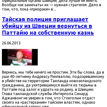
официальные органы Швеции, дела лучше не иметь.
Вообще «не замечать» их — нужная стратегия. Дело в
том, что, пока «призраки» в ...
Тайская полиция приглашает
убийцу из Швеции вернуться в
Паттайю на собственную казнь
26.06.2013
Вернись, мы тебе ничего не простим. Эти бы слова, да в
уши 40-летнему Андреасу Рингваллю, подозреваемому
в убийстве на территории Таиланда новозеландского
гражданина, да ухитрившемуся выйти из тюрьмы в
Паттайе под залог и удрать на родину, в Швецию.
Глава таиландской службы Интерпола Синард
Аджанвонг не уверен в том, что Стокгольм отдаст
своего на «растерзание» тайским властям, однако
официальный запрос уже ...