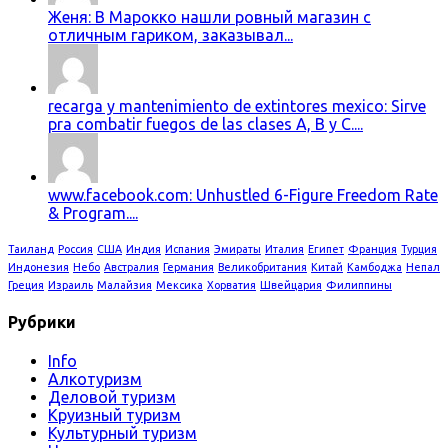
Женя: В Марокко нашли ровный магазин с
отличным гариком, заказывал...
recarga y mantenimiento de extintores mexico: Sirve
pra combatir fuegos de las clases A, B y C....
www.facebook.com: Unhustled 6-Figure Freedom Rate
& Program....
Таиланд
Россия
США
Индия
Испания
Эмираты
Италия
Египет
Франция
Турция
Индонезия
Небо
Австралия
Германия
Великобритания
Китай
Камбоджа
Непал
Греция
Израиль
Малайзия
Мексика
Хорватия
Швейцария
Филиппины
Рубрики
Info
Алкотуризм
Деловой туризм
Круизный туризм
Культурный туризм