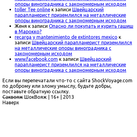
опоры виноградника с закономерным исходом
toller Tee online
к записи
Швейцарский
парапланерист приземлился на металлические
опоры виноградника с закономерным исходом
Женя
к записи
Опасно ли покупать и курить гашиш
в Марокко?
recarga y mantenimiento de extintores mexico
к
записи
Швейцарский парапланерист приземлился
на металлические опоры виноградника с
закономерным исходом
www.facebook.com
к записи
Швейцарский
парапланерист приземлился на металлические
опоры виноградника с закономерным исходом
Если вы перепечатали что-то с сайта ShockVoyage.com
по доброму или злому умыслу, будьте добры,
поставьте обратную ссылку.
Саквояж
ШокВояж |
16+
| 2013
Наверх