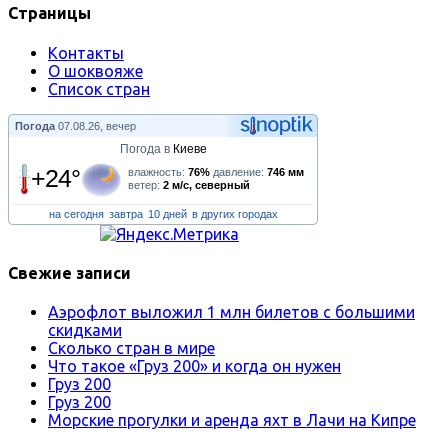
Страницы
Контакты
О шоквояже
Список стран
Погода
07.08.26, вечер
Погода в
Киеве
+24°
влажность:
76%
давление:
746 мм
ветер:
2 м/с, северный
на сегодня
завтра
10 дней
в других городах
Свежие записи
Аэрофлот выложил 1 млн билетов с большими
скидками
Сколько стран в мире
Что такое «Груз 200» и когда он нужен
Груз 200
Груз 200
Морские прогулки и аренда яхт в Лачи на Кипре