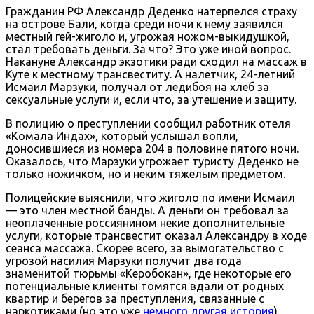
Гражданин РФ Александр Деденко натерпелся страху
на острове Бали, когда среди ночи к нему заявился
местный гей-жиголо и, угрожая ножом-выкидушкой,
стал требовать деньги. За что? Это уже иной вопрос.
Накануне Александр экзотики ради сходил на массаж в
Куте к местному трансвеститу. А налетчик, 24-летний
Исмаил Марзуки, получал от ледибоя на хлеб за
сексуальные услуги и, если что, за утешение и защиту.
В полицию о преступлении сообщил работник отеля
«Комала Индах», который услышал вопли,
доносившиеся из номера 204 в половине пятого ночи.
Оказалось, что Марзуки угрожает туристу Деденко не
только ножичком, но и неким тяжелым предметом.
Полицейские выяснили, что жиголо по имени Исмаил
— это член местной банды. А деньги он требовал за
неоплаченные россиянином некие дополнительные
услуги, которые трансвестит оказал Александру в ходе
сеанса массажа. Скорее всего, за вымогательство с
угрозой насилия Марзуки получит два года
знаменитой тюрьмы «Керобокан», где некоторые его
потенциальные клиенты томятся вдали от родных
квартир и берегов за преступления, связанные с
наркотиками (но это уже
немного другая история
).