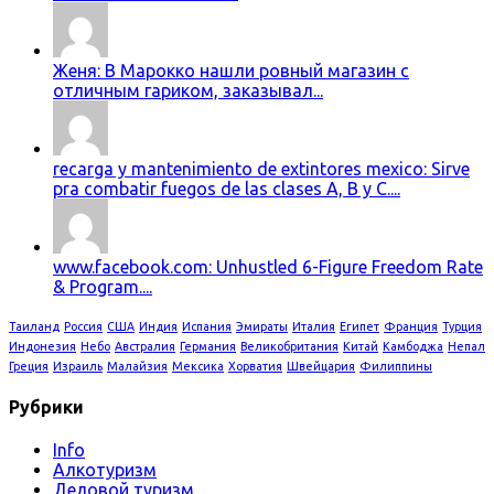
Женя: В Марокко нашли ровный магазин с
отличным гариком, заказывал...
recarga y mantenimiento de extintores mexico: Sirve
pra combatir fuegos de las clases A, B y C....
www.facebook.com: Unhustled 6-Figure Freedom Rate
& Program....
Таиланд
Россия
США
Индия
Испания
Эмираты
Италия
Египет
Франция
Турция
Индонезия
Небо
Австралия
Германия
Великобритания
Китай
Камбоджа
Непал
Греция
Израиль
Малайзия
Мексика
Хорватия
Швейцария
Филиппины
Рубрики
Info
Алкотуризм
Деловой туризм