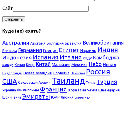
Сайт
Куда (не) ехать?
Австралия
Великобритания
Болгария
Австрия
Бразилия
Индия
Египет
Германия
Греция
Израиль
Вьетнам
Испания
Италия
Индонезия
Камбоджа
КНДР
Небо
Китай
Непал
Малайзия
Мексика
Кения
Кипр
Канада
Россия
Новая Зеландия
Норвегия
Нидерланды
Пакистан
Таиланд
США
Турция
Саудовская Аравия
Тунис
Франция
Филиппины
Хорватия
Швейцария
Украина
Чехия
Эмираты
ЮАР
Япония
Шри-Ланка
финляндия