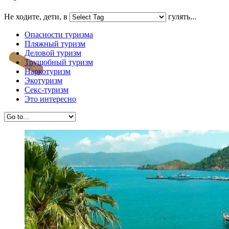
Не ходите, дети, в
гулять...
Опасности туризма
Пляжный туризм
Деловой туризм
Трущобный туризм
Наркотуризм
Экотуризм
Секс-туризм
Это интересно