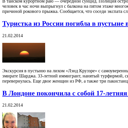
В тайском курортном раю — очередной суицид. Полиция остров
человек в час ночи выпрыгнул с балкона на пятом этаже много
причиной рокового прыжка. Сообщается, что соседи экспата слы
Туристка из России погибла в пустыне
21.02.2014
Экскурсия в пустыню на лихом «Лэнд Крузэре» с самоуверенны
эмирате Шарджа. 33-летний иммигрант, нанятый турфирмой, сил
перевернулась. Еще двое женщин из РФ, а также три пакистанца
В Лондоне покончила с собой 17-летня
21.02.2014