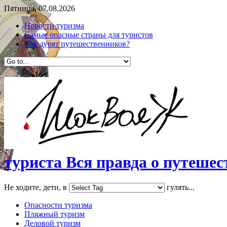
Пятница, 07.08.2026
Новости туризма
Самые опасные страны для туристов
Как дурят путешественников?
туриста Вся правда о путешест
Не ходите, дети, в
гулять...
Опасности туризма
Пляжный туризм
Деловой туризм