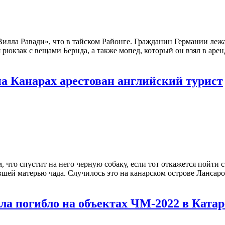
Вилла Равади», что в тайском Районге. Гражданин Германии лежа
рюкзак с вещами Бернда, а также мопед, который он взял в арен
на Канарах арестован английский турист
 что спустит на него черную собаку, если тот откажется пойти с
вшей матерью чада. Случилось это на канарском острове Лансаро
ала погибло на объектах ЧМ-2022 в Катар