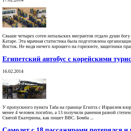
Свыше четырех сотен непальских мигрантов отдало души богу н
Катаре. Эта мрачная статистика была подготовлена организа
Восток. Не видя ничего хорошего на горизонте, защитники прав
Египетский автобус с корейскими тури
16.02.2014
У пропускного пункта Таба на границе Египта с Израилем взор
менее 4 человек погибло, а 13 получили ранения разной степен
Святой Екатерины, как пишет BBC. Бомба ...
Самолет с 18 пассажирами потерялся и 