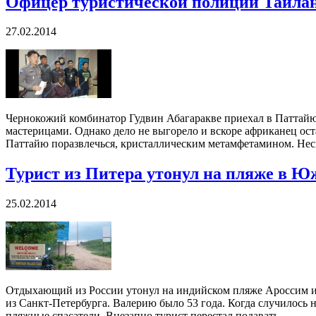
Офицер туристической полиции Таиланд
27.02.2014
Чернокожий комбинатор Гудвин Абагаракве приехал в Паттайю
мастерицами. Однако дело не выгорело и вскоре африканец ост
Паттайю поразвлечься, кристаллическим метамфетамином. Несмо
Турист из Питера утонул на пляже в Ю
25.02.2014
Отдыхающий из России утонул на индийском пляже Ароссим и п
из Санкт-Петербурга. Валерию было 53 года. Когда случилось н
пляжные спасатели. Внезапно турист перестал подавать ...