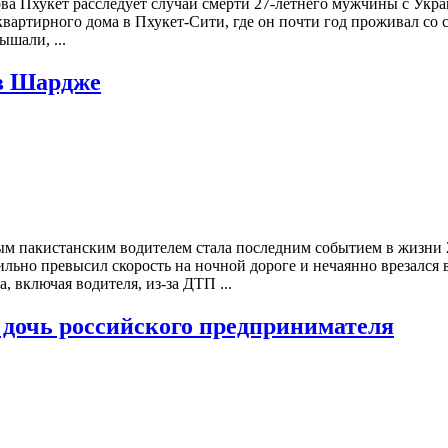
а Пхукет расследует случай смерти 27-летнего мужчины с Укра
квартирного дома в Пхукет-Сити, где он почти год проживал со
шали, ...
 в Шардже
м пакистанским водителем стала последним событием в жизни 2
ьно превысил скорость на ночной дороге и нечаянно врезался в
, включая водителя, из-за ДТП ...
я дочь российского предпринимателя