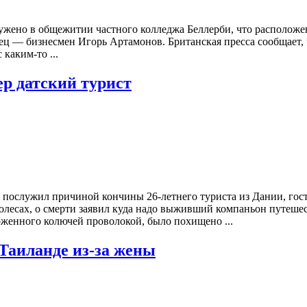
жено в общежитии частного колледжа Беллерби, что расположен
тец — бизнесмен Игорь Артамонов. Британская пресса сообщает, 
каким-то ...
ер датский турист
 послужил причиной кончины 26-летнего туриста из Дании, гост
олесах, о смерти заявил куда надо выживший компаньон путеше
роженного колючей проволокой, было похищено ...
 Таиланде из-за жены