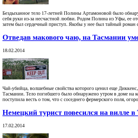
Бездыханное тело 17-летней Полины Артамоновой было обнару
себя руки из-за несчастной любви. Родом Полина из Уфы, ее о
затем был сердечный приступ. Якобы у нее был тайный роман с 
Отведав макового чаю, на Тасмании ум
18.02.2014
Чай-убийца, волшебные свойства которого ценил еще Диккенс,
Тасмании. Тело погибшего было обнаружено утром в доме на к
поступила весть о том, что с соседнего фермерского поля, ого
Немецкий турист повесился на вилле в
17.02.2014