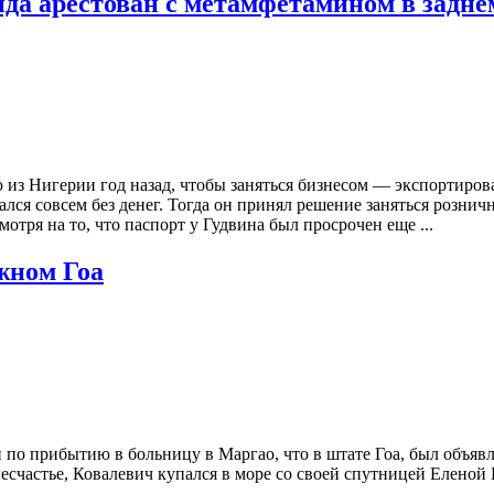
а арестован с метамфетамином в задне
 из Нигерии год назад, чтобы заняться бизнесом — экспортиро
ался совсем без денег. Тогда он принял решение заняться розн
тря на то, что паспорт у Гудвина был просрочен еще ...
жном Гоа
о прибытию в больницу в Маргао, что в штате Гоа, был объявл
есчастье, Ковалевич купался в море со своей спутницей Еленой Б