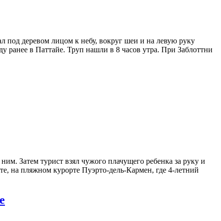
л под деревом лицом к небу, вокруг шеи и на левую руку
ду ранее в Паттайе. Труп нашли в 8 часов утра. При Заблоттни
 ним. Затем турист взял чужого плачущего ребенка за руку и
те, на пляжном курорте Пуэрто-дель-Кармен, где 4-летний
е