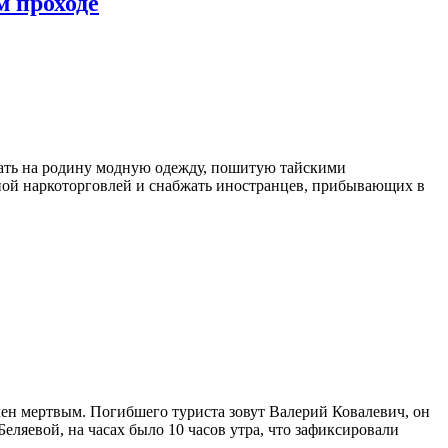
м проходе
вать на родину модную одежду, пошитую тайскими
ичной наркоторговлей и снабжать иностранцев, прибывающих в
ен мертвым. Погибшего туриста зовут Валерий Ковалевич, он
еляевой, на часах было 10 часов утра, что зафиксировали