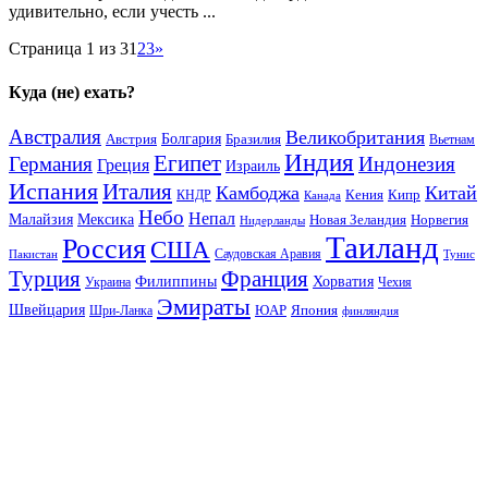
удивительно, если учесть ...
Страница 1 из 3
1
2
3
»
Куда (не) ехать?
Австралия
Великобритания
Австрия
Болгария
Бразилия
Вьетнам
Индия
Египет
Германия
Индонезия
Греция
Израиль
Испания
Италия
Камбоджа
Китай
Кения
Кипр
КНДР
Канада
Небо
Непал
Малайзия
Мексика
Новая Зеландия
Норвегия
Нидерланды
Таиланд
Россия
США
Саудовская Аравия
Тунис
Пакистан
Франция
Турция
Филиппины
Хорватия
Украина
Чехия
Эмираты
Швейцария
ЮАР
Япония
Шри-Ланка
финляндия