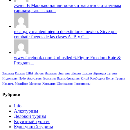
Женя: В Марокко нашли ровный магазин с отличным
гариком, заказывал...
recarga y mantenimiento de extintores mexico: Sirve pra
combatir fuegos de las clases A, B y C....
www.facebook.com: Unhustled 6-Figure Freedom Rate &
Program....
Таиланд
Россия
США
Индия
Испания
Эмираты
Италия
Египет
Франция
Турция
Индонезия
Небо
Австралия
Германия
Великобритания
Китай
Камбоджа
Непал
Греция
Израиль
Малайзия
Мексика
Хорватия
Швейцария
Филиппины
Рубрики
Info
Алкотуризм
Деловой туризм
Круизный туризм
Культурный туризм