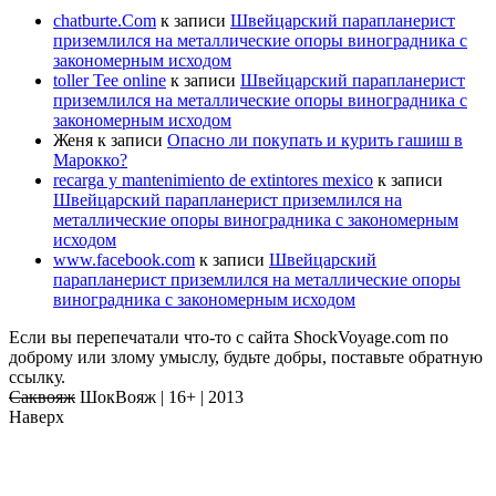
chatburte.Com
к записи
Швейцарский парапланерист
приземлился на металлические опоры виноградника с
закономерным исходом
toller Tee online
к записи
Швейцарский парапланерист
приземлился на металлические опоры виноградника с
закономерным исходом
Женя
к записи
Опасно ли покупать и курить гашиш в
Марокко?
recarga y mantenimiento de extintores mexico
к записи
Швейцарский парапланерист приземлился на
металлические опоры виноградника с закономерным
исходом
www.facebook.com
к записи
Швейцарский
парапланерист приземлился на металлические опоры
виноградника с закономерным исходом
Если вы перепечатали что-то с сайта ShockVoyage.com по
доброму или злому умыслу, будьте добры, поставьте обратную
ссылку.
Саквояж
ШокВояж |
16+
| 2013
Наверх