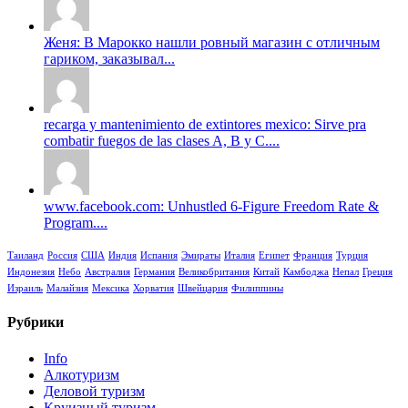
Женя: В Марокко нашли ровный магазин с отличным
гариком, заказывал...
recarga y mantenimiento de extintores mexico: Sirve pra
combatir fuegos de las clases A, B y C....
www.facebook.com: Unhustled 6-Figure Freedom Rate &
Program....
Таиланд
Россия
США
Индия
Испания
Эмираты
Италия
Египет
Франция
Турция
Индонезия
Небо
Австралия
Германия
Великобритания
Китай
Камбоджа
Непал
Греция
Израиль
Малайзия
Мексика
Хорватия
Швейцария
Филиппины
Рубрики
Info
Алкотуризм
Деловой туризм
Круизный туризм