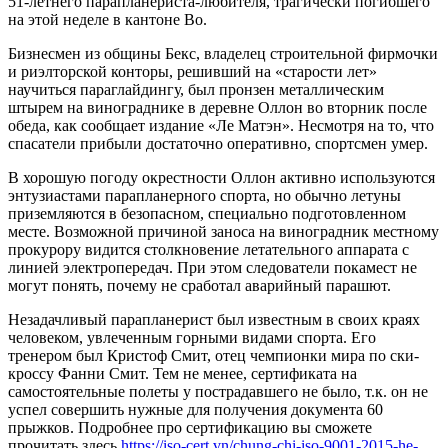
51-летнего парапланериста-любителя, трагически погибшего
на этой неделе в кантоне Во.
Бизнесмен из общины Бекс, владелец строительной фирмочки
и риэлторской конторы, решивший на «старости лет»
научиться параглайдингу, был пронзен металлическим
штырем на винограднике в деревне Оллон во вторник после
обеда, как сообщает издание «Ле Матэн». Несмотря на то, что
спасатели прибыли достаточно оперативно, спортсмен умер.
В хорошую погоду окрестности Оллон активно используются
энтузиастами парапланерного спорта, но обычно летуны
приземляются в безопасном, специально подготовленном
месте. Возможной причиной заноса на виноградник местному
прокурору видится столкновение летательного аппарата с
линией электропередач. При этом следователи покамест не
могут понять, почему не сработал аварийный парашют.
Незадачливый парапланерист был известным в своих краях
человеком, увлеченным горными видами спорта. Его
тренером был Кристоф Смит, отец чемпионки мира по ски-
кроссу Фанни Смит. Тем не менее, сертификата на
самостоятельные полеты у пострадавшего не было, т.к. он не
успел совершить нужные для получения документа 60
прыжков. Подробнее про сертификацию вы сможете
прочитать здесь
https://iso-cert.vn/chung-chi-iso-9001-2015-he-