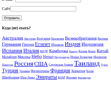
Сайт
Куда (не) ехать?
Австралия
Великобритания
Австрия
Болгария
Бразилия
Вьетнам
Индия
Египет
Германия
Индонезия
Греция
Израиль
Испания
Италия
Камбоджа
Китай
Кения
Кипр
КНДР
Канада
Небо
Непал
Малайзия
Мексика
Новая Зеландия
Норвегия
Нидерланды
Таиланд
Россия
США
Саудовская Аравия
Тунис
Пакистан
Франция
Турция
Филиппины
Хорватия
Украина
Чехия
Эмираты
Швейцария
ЮАР
Япония
Шри-Ланка
финляндия