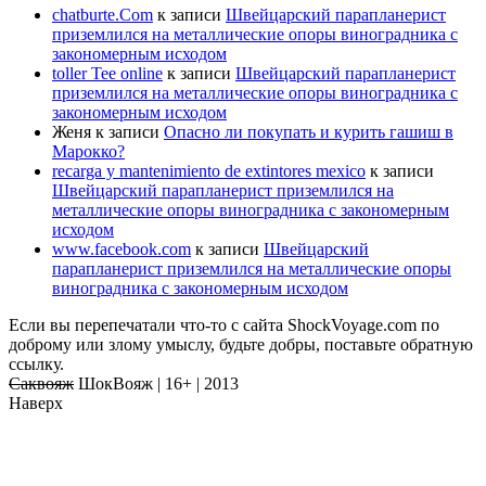
chatburte.Com
к записи
Швейцарский парапланерист
приземлился на металлические опоры виноградника с
закономерным исходом
toller Tee online
к записи
Швейцарский парапланерист
приземлился на металлические опоры виноградника с
закономерным исходом
Женя
к записи
Опасно ли покупать и курить гашиш в
Марокко?
recarga y mantenimiento de extintores mexico
к записи
Швейцарский парапланерист приземлился на
металлические опоры виноградника с закономерным
исходом
www.facebook.com
к записи
Швейцарский
парапланерист приземлился на металлические опоры
виноградника с закономерным исходом
Если вы перепечатали что-то с сайта ShockVoyage.com по
доброму или злому умыслу, будьте добры, поставьте обратную
ссылку.
Саквояж
ШокВояж |
16+
| 2013
Наверх