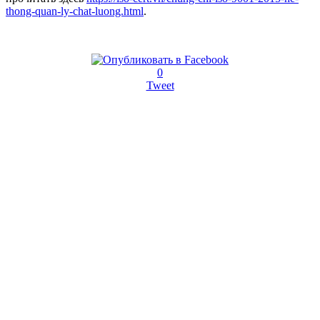
thong-quan-ly-chat-luong.html
.
0
Tweet