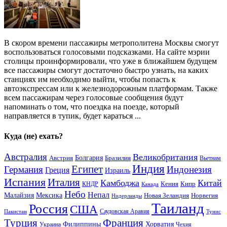
В скором времени пассажиры метрополитена Москвы смогут
воспользоваться голосовыми подсказками. На сайте мэрии
столицы проинформировали, что уже в ближайшем будущем
все пассажиры смогут достаточно быстро узнать, на каких
станциях им необходимо выйти, чтобы попасть к
автоэкспрессам или к железнодорожным платформам. Также
всем пассажирам через голосовые сообщения будут
напоминать о том, что поездка на поезде, который
направляется в тупик, будет караться ...
Куда (не) ехать?
Австралия
Великобритания
Австрия
Болгария
Бразилия
Вьетнам
Индия
Египет
Германия
Индонезия
Греция
Израиль
Испания
Италия
Камбоджа
Китай
Кения
Кипр
КНДР
Канада
Небо
Непал
Малайзия
Мексика
Новая Зеландия
Норвегия
Нидерланды
Таиланд
Россия
США
Саудовская Аравия
Тунис
Пакистан
Франция
Турция
Филиппины
Хорватия
Украина
Чехия