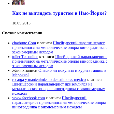
Как не выглядеть туристом в Нью-Йорке?
18.05.2013
Свежие комментарии
chatburte.Com
к записи
Швейцарский парапланерист
приземлился на металлические опоры виноградника с
закономерным исходом
toller Tee online
к записи
Швейцарский парапланерист
приземлился на металлические опоры виноградника с
закономерным исходом
Женя
к записи
Опасно ли покупать и курить гашиш в
Марокко?
recarga y mantenimiento de extintores mexico
к записи
Швейцарский парапланерист приземлился на
металлические опоры виноградника с закономерным
исходом
www.facebook.com
к записи
Швейцарский
парапланерист приземлился на металлические опоры
виноградника с закономерным исходом