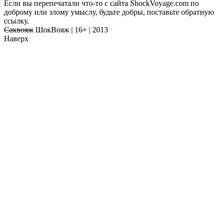
Если вы перепечатали что-то с сайта ShockVoyage.com по
доброму или злому умыслу, будьте добры, поставьте обратную
ссылку.
Саквояж
ШокВояж |
16+
| 2013
Наверх