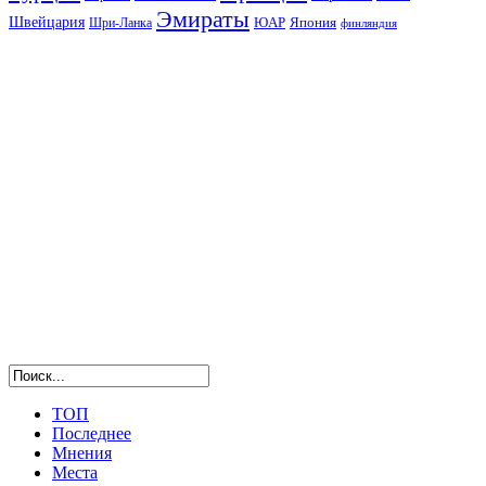
Эмираты
Швейцария
ЮАР
Япония
Шри-Ланка
финляндия
ТОП
Последнее
Мнения
Места