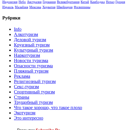
Индонезия
Небо
Австралия
Германия
Великобритания
Китай
Камбоджа
Непал
Греция
Израиль
Малайзия
Мексика
Хорватия
Швейцария
Филиппины
Рубрики
Info
Алкотуризм
Деловой туризм
Круизный туризм
Культурный туризм
Наркотуризм
Новости туризма
Опасности туризма
Пляжный туризм
Реклама
Религиозный туризм
Секс-туризм
Спортивный туризм
Страны
Трущобный туризм
Что такое хорошо, что такое плохо
Экотуризм
Это интересно