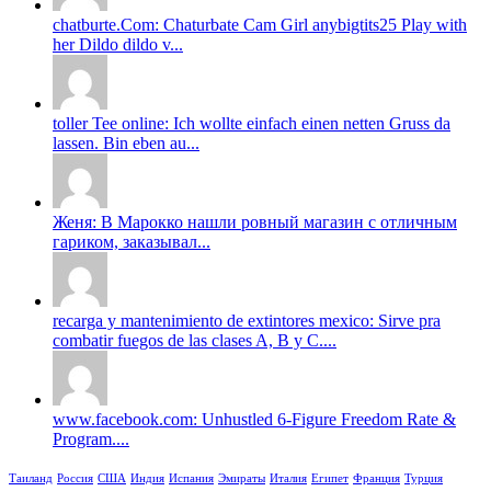
chatburte.Com: Chaturbate Cam Girl anybigtits25 Play with
her Dildo dildo v...
toller Tee online: Ich wollte einfach einen netten Gruss da
lassen. Bin eben au...
Женя: В Марокко нашли ровный магазин с отличным
гариком, заказывал...
recarga y mantenimiento de extintores mexico: Sirve pra
combatir fuegos de las clases A, B y C....
www.facebook.com: Unhustled 6-Figure Freedom Rate &
Program....
Таиланд
Россия
США
Индия
Испания
Эмираты
Италия
Египет
Франция
Турция