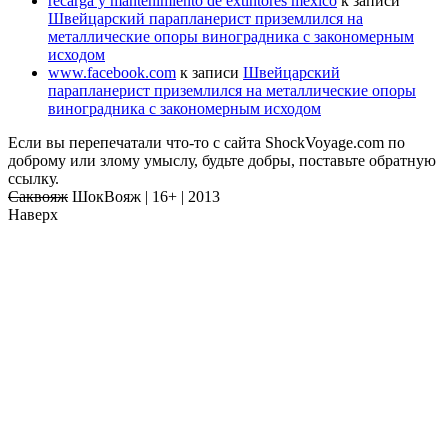
recarga y mantenimiento de extintores mexico
к записи
Швейцарский парапланерист приземлился на
металлические опоры виноградника с закономерным
исходом
www.facebook.com
к записи
Швейцарский
парапланерист приземлился на металлические опоры
виноградника с закономерным исходом
Если вы перепечатали что-то с сайта ShockVoyage.com по
доброму или злому умыслу, будьте добры, поставьте обратную
ссылку.
Саквояж
ШокВояж |
16+
| 2013
Наверх