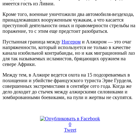
имеется гость из Ливии.
Кроме того, военные уничтожили два автомобиля-вездехода,
принадлежавших вооруженным чужакам, а что касается
преступной деятельности оных и правомерности стрельбы на
поражение, то с этим еще предстоит разобраться.
Пустынная граница между
Нигером
и Алжиром — это очаг
напряженности, который используется не только в качестве
канала изобильной контрабанды, но и как миграционный лаз
для так называемых исламистов, бряцающих оружием на
севере Африки.
Между тем, в Алжире ведется охота на 15 подозреваемых в
похищении и убийстве французского туриста Эрве Гурделя,
совершенных экстремистами в сентябре сего года. Когда же
дело доходит до стычек между алжирскими силовиками и
зомбированными боевиками, на пули и жертвы не скупятся.
0
Tweet