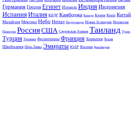
Бразилия
Вьетнам
Индия
Египет
Германия
Индонезия
Греция
Израиль
Испания
Италия
Камбоджа
Китай
Кения
Кипр
КНДР
Канада
Небо
Непал
Малайзия
Мексика
Новая Зеландия
Норвегия
Нидерланды
Таиланд
Россия
США
Саудовская Аравия
Тунис
Пакистан
Франция
Турция
Филиппины
Хорватия
Украина
Чехия
Эмираты
Швейцария
ЮАР
Япония
Шри-Ланка
финляндия