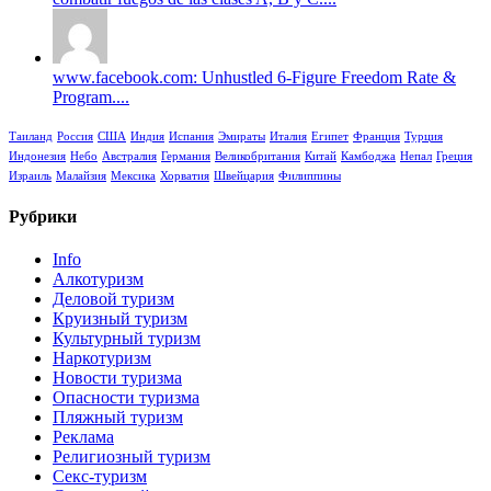
www.facebook.com: Unhustled 6-Figure Freedom Rate &
Program....
Таиланд
Россия
США
Индия
Испания
Эмираты
Италия
Египет
Франция
Турция
Индонезия
Небо
Австралия
Германия
Великобритания
Китай
Камбоджа
Непал
Греция
Израиль
Малайзия
Мексика
Хорватия
Швейцария
Филиппины
Рубрики
Info
Алкотуризм
Деловой туризм
Круизный туризм
Культурный туризм
Наркотуризм
Новости туризма
Опасности туризма
Пляжный туризм
Реклама
Религиозный туризм
Секс-туризм