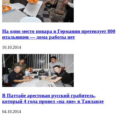
На одно место повара в Германии претендует 800
итальянцев — дома работы нет
10.10.2014
В Паттайе арестован русский грабитель,
который 4 года провел «на дне» в Таиланде
04.10.2014