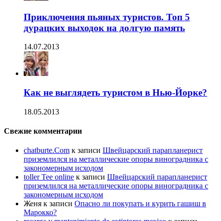
Приключения пьяных туристов. Топ 5
дурацких выходок на долгую память
14.07.2013
Как не выглядеть туристом в Нью-Йорке?
18.05.2013
Свежие комментарии
chatburte.Com
к записи
Швейцарский парапланерист
приземлился на металлические опоры виноградника с
закономерным исходом
toller Tee online
к записи
Швейцарский парапланерист
приземлился на металлические опоры виноградника с
закономерным исходом
Женя
к записи
Опасно ли покупать и курить гашиш в
Марокко?