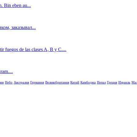
n. Bin eben au...
ом, заказывал...
r fuegos de las clases A, B y C....
am....
зия
Небо
Австралия
Германия
Великобритания
Китай
Камбоджа
Непал
Греция
Израиль
Мал