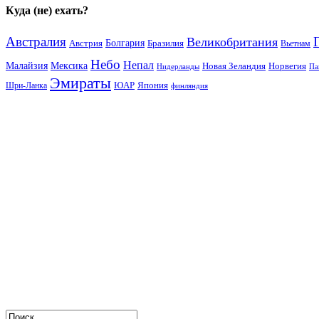
Куда (не) ехать?
Австралия
Великобритания
Австрия
Болгария
Бразилия
Вьетнам
Небо
Непал
Малайзия
Мексика
Новая Зеландия
Норвегия
Нидерланды
Па
Эмираты
ЮАР
Япония
Шри-Ланка
финляндия