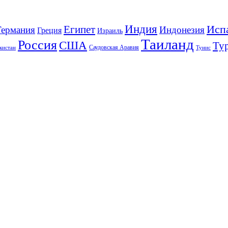
Индия
Исп
Египет
Германия
Индонезия
Греция
Израиль
Таиланд
Россия
США
Ту
Саудовская Аравия
Тунис
кистан