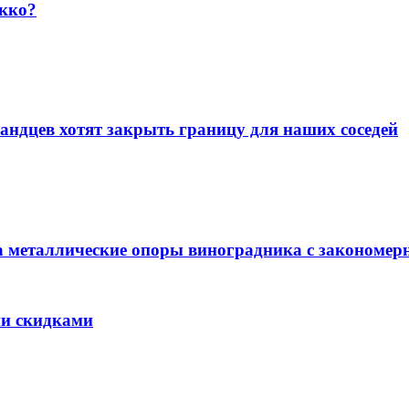
кко?
ндцев хотят закрыть границу для наших соседей
 металлические опоры виноградника с закономер
ми скидками