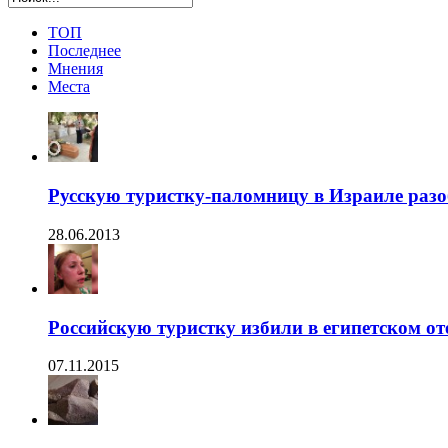
ТОП
Последнее
Мнения
Места
Русскую туристку-паломницу в Израиле раз
28.06.2013
Российскую туристку избили в египетском от
07.11.2015