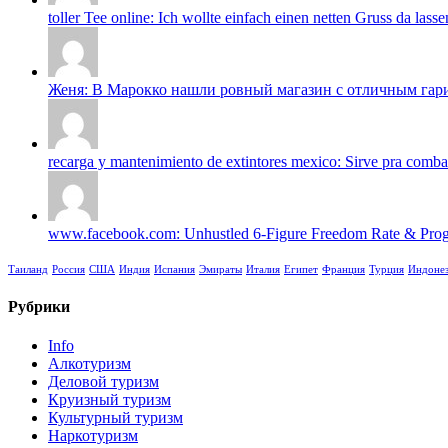
toller Tee online: Ich wollte einfach einen netten Gruss da lasse
Женя: В Марокко нашли ровный магазин с отличным гарик
recarga y mantenimiento de extintores mexico: Sirve pra combati
www.facebook.com: Unhustled 6-Figure Freedom Rate & Progr
Таиланд
Россия
США
Индия
Испания
Эмираты
Италия
Египет
Франция
Турция
Индоне
Рубрики
Info
Алкотуризм
Деловой туризм
Круизный туризм
Культурный туризм
Наркотуризм