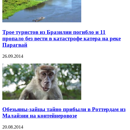
Трое туристов из Бразилии погибло и 11
пропало без вести в катастрофе катера на реке
Парагвай
26.09.2014
Обезьяны-зайцы тайно прибыли в Роттердам из
Малайзии на контейнеровозе
20.08.2014