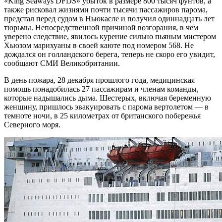
«King Seaways DFDS» убыток в размере 800 тысяч фунтов, а
также рисковал жизнями почти тысячи пассажиров парома,
предстал перед судом в Ньюкасле и получил одиннадцать лет
тюрьмы. Непосредственной причиной возгорания, в чем
уверено следствие, явилось курение сильно пьяным мистером
Хьюзом марихуаны в своей каюте под номером 568. Не
дождался он голландского берега, теперь не скоро его увидит,
сообщают СМИ Великобритании.
В день пожара, 28 декабря прошлого года, медицинская
помощь понадобилась 27 пассажирам и членам команды,
которые надышались дыма. Шестерых, включая беременную
женщину, пришлось эвакуировать с парома вертолетом — в
темноте ночи, в 25 километрах от британского побережья
Северного моря.