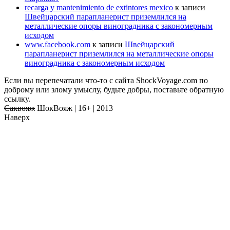
recarga y mantenimiento de extintores mexico
к записи
Швейцарский парапланерист приземлился на
металлические опоры виноградника с закономерным
исходом
www.facebook.com
к записи
Швейцарский
парапланерист приземлился на металлические опоры
виноградника с закономерным исходом
Если вы перепечатали что-то с сайта ShockVoyage.com по
доброму или злому умыслу, будьте добры, поставьте обратную
ссылку.
Саквояж
ШокВояж |
16+
| 2013
Наверх