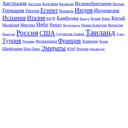
Австралия
Великобритания
Австрия
Болгария
Бразилия
Вьетнам
Индия
Египет
Германия
Индонезия
Греция
Израиль
Испания
Италия
Камбоджа
Китай
Кения
Кипр
КНДР
Канада
Небо
Непал
Малайзия
Мексика
Новая Зеландия
Норвегия
Нидерланды
Таиланд
Россия
США
Саудовская Аравия
Тунис
Пакистан
Франция
Турция
Филиппины
Хорватия
Украина
Чехия
Эмираты
Швейцария
ЮАР
Япония
Шри-Ланка
финляндия