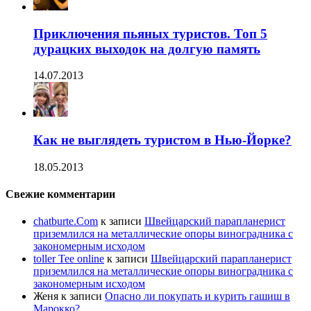
Приключения пьяных туристов. Топ 5
дурацких выходок на долгую память
14.07.2013
Как не выглядеть туристом в Нью-Йорке?
18.05.2013
Свежие комментарии
chatburte.Com
к записи
Швейцарский парапланерист
приземлился на металлические опоры виноградника с
закономерным исходом
toller Tee online
к записи
Швейцарский парапланерист
приземлился на металлические опоры виноградника с
закономерным исходом
Женя
к записи
Опасно ли покупать и курить гашиш в
Марокко?