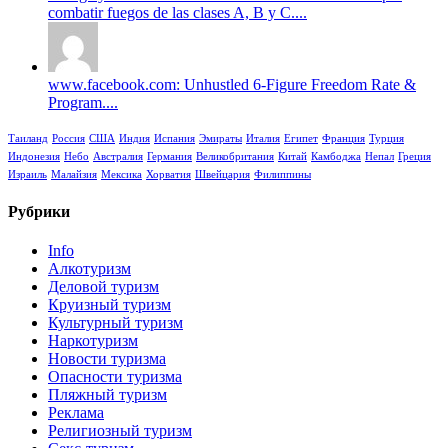
combatir fuegos de las clases A, B y C....
www.facebook.com: Unhustled 6-Figure Freedom Rate &
Program....
Таиланд
Россия
США
Индия
Испания
Эмираты
Италия
Египет
Франция
Турция
Индонезия
Небо
Австралия
Германия
Великобритания
Китай
Камбоджа
Непал
Греция
Израиль
Малайзия
Мексика
Хорватия
Швейцария
Филиппины
Рубрики
Info
Алкотуризм
Деловой туризм
Круизный туризм
Культурный туризм
Наркотуризм
Новости туризма
Опасности туризма
Пляжный туризм
Реклама
Религиозный туризм