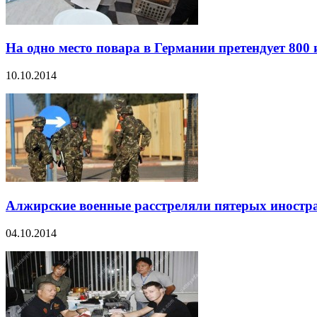
На одно место повара в Германии претендует 800
10.10.2014
Алжирские военные расстреляли пятерых иностр
04.10.2014