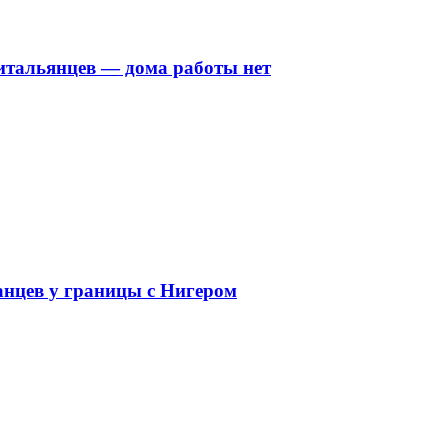
 итальянцев — дома работы нет
анцев у границы с Нигером