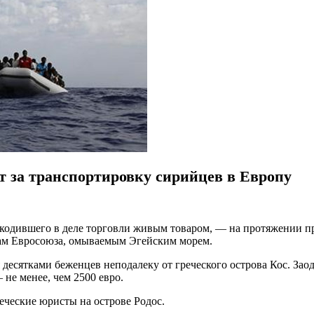
т за транспортировку сирийцев в Европу
ашкодившего в деле торговли живым товаром, — на протяжении п
егам Евросоюза, омываемым Эгейским морем.
 десятками беженцев неподалеку от греческого острова Кос. Зао
не менее, чем 2500 евро.
реческие юристы на острове Родос.