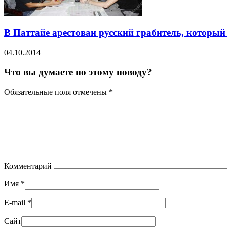
В Паттайе арестован русский грабитель, который 
04.10.2014
Что вы думаете по этому поводу?
Обязательные поля отмечены
*
Комментарий
Имя
*
E-mail
*
Сайт