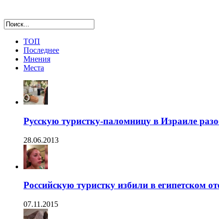
ТОП
Последнее
Мнения
Места
Русскую туристку-паломницу в Израиле раз
28.06.2013
Российскую туристку избили в египетском от
07.11.2015