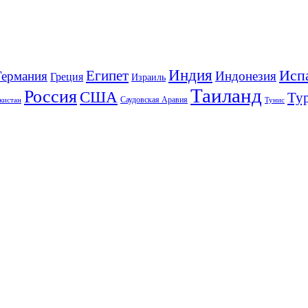
Индия
Исп
Египет
Германия
Индонезия
Греция
Израиль
Таиланд
Россия
США
Ту
Саудовская Аравия
Тунис
кистан