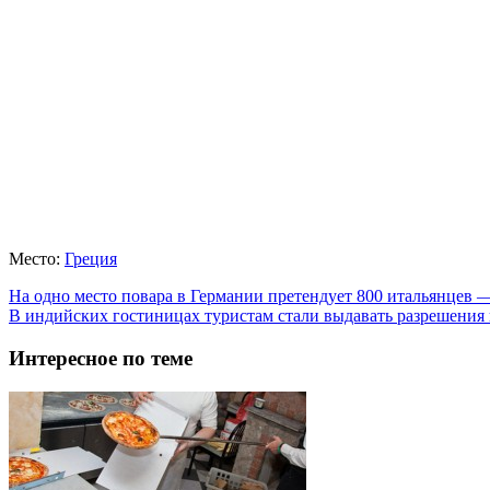
Место:
Греция
На одно место повара в Германии претендует 800 итальянцев 
В индийских гостиницах туристам стали выдавать разрешения 
Интересное по теме