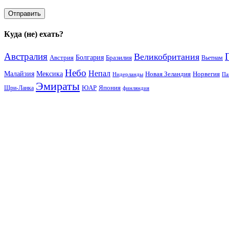
Куда (не) ехать?
Австралия
Великобритания
Австрия
Болгария
Бразилия
Вьетнам
Небо
Непал
Малайзия
Мексика
Новая Зеландия
Норвегия
Нидерланды
Па
Эмираты
ЮАР
Япония
Шри-Ланка
финляндия