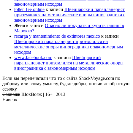
закономерным исходом
toller Tee online
к записи
Швейцарский парапланерист
приземлился на металлические опоры виноградника с
закономерным исходом
Женя
к записи
Опасно ли покупать и курить гашиш в
Марокко?
recarga y mantenimiento de extintores mexico
к записи
Швейцарский парапланерист приземлился на
металлические опоры виноградника с закономерным
исходом
www.facebook.com
к записи
Швейцарский
парапланерист приземлился на металлические опоры
виноградника с закономерным исходом
Если вы перепечатали что-то с сайта ShockVoyage.com по
доброму или злому умыслу, будьте добры, поставьте обратную
ссылку.
Саквояж
ШокВояж |
16+
| 2013
Наверх