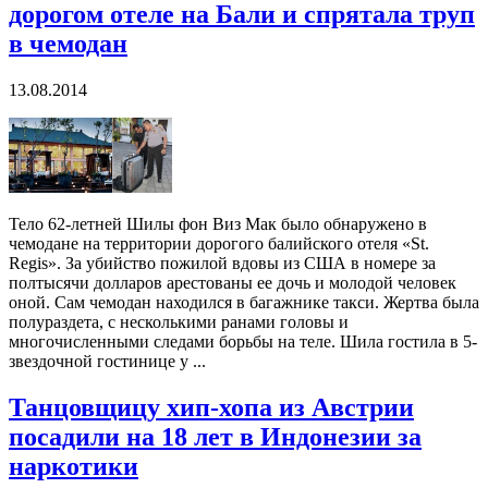
дорогом отеле на Бали и спрятала труп
в чемодан
13.08.2014
Тело 62-летней Шилы фон Виз Мак было обнаружено в
чемодане на территории дорогого балийского отеля «St.
Regis». За убийство пожилой вдовы из США в номере за
полтысячи долларов арестованы ее дочь и молодой человек
оной. Сам чемодан находился в багажнике такси. Жертва была
полураздета, с несколькими ранами головы и
многочисленными следами борьбы на теле. Шила гостила в 5-
звездочной гостинице у ...
Танцовщицу хип-хопа из Австрии
посадили на 18 лет в Индонезии за
наркотики