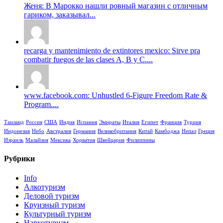
Женя: В Марокко нашли ровный магазин с отличным
гариком, заказывал...
recarga y mantenimiento de extintores mexico: Sirve pra
combatir fuegos de las clases A, B y C....
www.facebook.com: Unhustled 6-Figure Freedom Rate &
Program....
Таиланд
Россия
США
Индия
Испания
Эмираты
Италия
Египет
Франция
Турция
Индонезия
Небо
Австралия
Германия
Великобритания
Китай
Камбоджа
Непал
Греция
Израиль
Малайзия
Мексика
Хорватия
Швейцария
Филиппины
Рубрики
Info
Алкотуризм
Деловой туризм
Круизный туризм
Культурный туризм
Наркотуризм