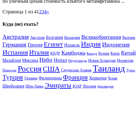
по уличным ценам стоимость изъятого метамфетамина ...
Страница 1 из 4
1
2
3
4
»
Куда (не) ехать?
Австралия
Великобритания
Австрия
Болгария
Бразилия
Вьетнам
Индия
Египет
Германия
Индонезия
Греция
Израиль
Испания
Италия
Камбоджа
Китай
Кения
Кипр
КНДР
Канада
Небо
Непал
Малайзия
Мексика
Новая Зеландия
Норвегия
Нидерланды
Таиланд
Россия
США
Саудовская Аравия
Тунис
Пакистан
Франция
Турция
Филиппины
Хорватия
Украина
Чехия
Эмираты
Швейцария
ЮАР
Япония
Шри-Ланка
финляндия