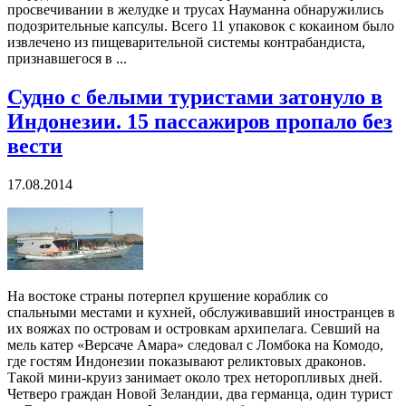
просвечивании в желудке и трусах Науманна обнаружились
подозрительные капсулы. Всего 11 упаковок с кокаином было
извлечено из пищеварительной системы контрабандиста,
признавшегося в ...
Судно с белыми туристами затонуло в
Индонезии. 15 пассажиров пропало без
вести
17.08.2014
На востоке страны потерпел крушение кораблик со
спальными местами и кухней, обслуживавший иностранцев в
их вояжах по островам и островкам архипелага. Севший на
мель катер «Версаче Амара» следовал с Ломбока на Комодо,
где гостям Индонезии показывают реликтовых драконов.
Такой мини-круиз занимает около трех неторопливых дней.
Четверо граждан Новой Зеландии, два германца, один турист