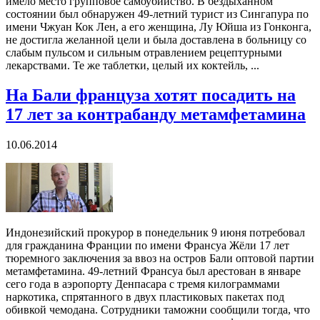
имело место групповое самоубийство. В бездыханном
состоянии был обнаружен 49-летний турист из Сингапура по
имени Чжуан Кок Лен, а его женщина, Лу Юйша из Гонконга,
не достигла желанной цели и была доставлена в больницу со
слабым пульсом и сильным отравлением рецептурными
лекарствами. Те же таблетки, целый их коктейль, ...
На Бали француза хотят посадить на
17 лет за контрабанду метамфетамина
10.06.2014
Индонезийский прокурор в понедельник 9 июня потребовал
для гражданина Франции по имени Франсуа Жёли 17 лет
тюремного заключения за ввоз на остров Бали оптовой партии
метамфетамина. 49-летний Франсуа был арестован в январе
сего года в аэропорту Денпасара с тремя килограммами
наркотика, спрятанного в двух пластиковых пакетах под
обивкой чемодана. Сотрудники таможни сообщили тогда, что