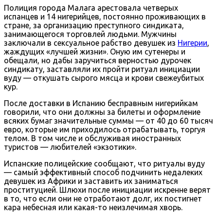
Полиция города Малага арестовала четверых
испанцев и 14 нигерийцев, постоянно проживающих в
стране, за организацию преступного синдиката,
занимающегося торговлей людьми. Мужчины
заключали в сексуальное рабство девушек из
Нигерии
,
жаждущих «лучшей жизни». Оную им сутенеры и
обещали, но дабы заручиться верностью дурочек
синдикату, заставляли их пройти ритуал инициации
вуду — откушать сырого мясца и крови свежеубитых
кур.
После доставки в Испанию бесправным нигерийкам
говорили, что они должны за билеты и оформление
всяких бумаг значительные суммы — от 40 до 60 тысяч
евро, которые им приходилось отрабатывать, торгуя
телом. В том числе и обслуживая иностранных
туристов — любителей «экзотики».
Испанские полицейские сообщают, что ритуалы вуду
— самый эффективный способ подчинить недалеких
девушек из Африки и заставить их заниматься
проституцией. Шлюхи после инициации искренне верят
в то, что если они не отработают долг, их постигнет
кара небесная или какая-то неизлечимая хворь.