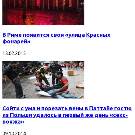
В Риме появится своя «улица Красных
фонарей»
13.02.2015
Сойти с ума и порезать вены в Паттайе гостю
из Польши удалось в первый же день «секс-
вояжа»
09.10.2014