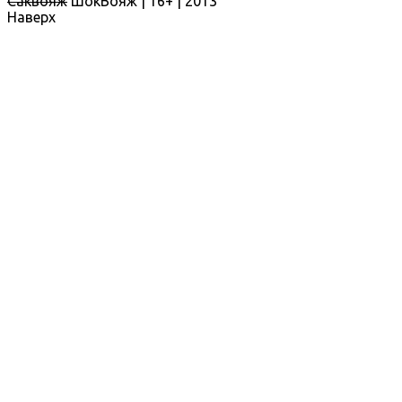
Саквояж
ШокВояж |
16+
| 2013
Наверх