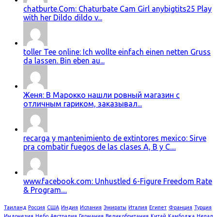
chatburte.Com: Chaturbate Cam Girl anybigtits25 Play
with her Dildo dildo v...
toller Tee online: Ich wollte einfach einen netten Gruss
da lassen. Bin eben au...
Женя: В Марокко нашли ровный магазин с
отличным гариком, заказывал...
recarga y mantenimiento de extintores mexico: Sirve
pra combatir fuegos de las clases A, B y C....
www.facebook.com: Unhustled 6-Figure Freedom Rate
& Program....
Таиланд
Россия
США
Индия
Испания
Эмираты
Италия
Египет
Франция
Турция
Индонезия
Небо
Австралия
Германия
Великобритания
Китай
Камбоджа
Непал