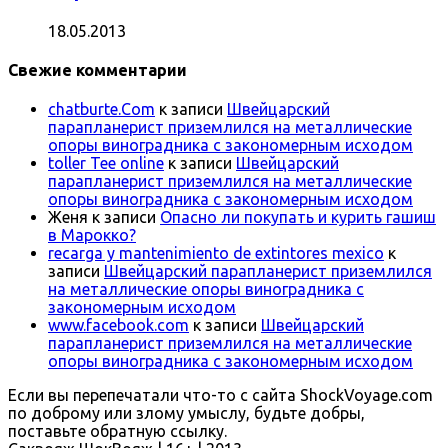
18.05.2013
Свежие комментарии
chatburte.Com
к записи
Швейцарский
парапланерист приземлился на металлические
опоры виноградника с закономерным исходом
toller Tee online
к записи
Швейцарский
парапланерист приземлился на металлические
опоры виноградника с закономерным исходом
Женя
к записи
Опасно ли покупать и курить гашиш
в Марокко?
recarga y mantenimiento de extintores mexico
к
записи
Швейцарский парапланерист приземлился
на металлические опоры виноградника с
закономерным исходом
www.facebook.com
к записи
Швейцарский
парапланерист приземлился на металлические
опоры виноградника с закономерным исходом
Если вы перепечатали что-то с сайта ShockVoyage.com
по доброму или злому умыслу, будьте добры,
поставьте обратную ссылку.