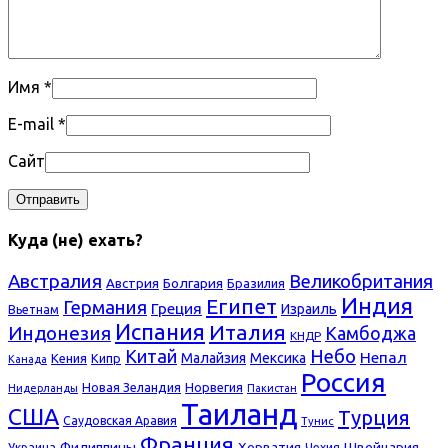
Имя
*
E-mail
*
Сайт
Куда (не) ехать?
Австралия
Великобритания
Болгария
Австрия
Бразилия
Индия
Египет
Германия
Греция
Израиль
Вьетнам
Испания
Италия
Индонезия
Камбоджа
КНДР
Небо
Китай
Непал
Малайзия
Мексика
Кения
Кипр
Канада
Россия
Новая Зеландия
Норвегия
Нидерланды
Пакистан
Таиланд
США
Турция
Саудовская Аравия
Тунис
Франция
Филиппины
Хорватия
Швейцария
Украина
Чехия