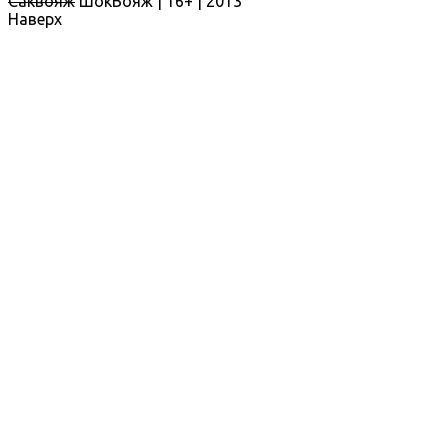
Саквояж
ШокВояж |
16+
| 2013
Наверх