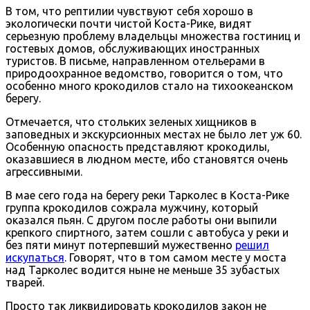
В том, что рептилии чувствуют себя хорошо в
экологически почти чистой Коста-Рике, видят
серьезную проблему владельцы множества гостиниц и
гостевых домов, обслуживающих иностранных
туристов. В письме, направленном отельерами в
природоохранное ведомство, говорится о том, что
особенно много крокодилов стало на тихоокеанском
берегу.
Отмечается, что стольких зеленых хищников в
заповедных и экскурсионных местах не было лет уж 60.
Особенную опасность представляют крокодилы,
оказавшиеся в людном месте, ибо становятся очень
агрессивными.
В мае сего года на берегу реки Тарколес в Коста-Рике
группа крокодилов сожрала мужчину, который
оказался пьян. С другом после работы они выпили
крепкого спиртного, затем сошли с автобуса у реки и
без пяти минут потерпевший мужественно
решил
искупаться
. Говорят, что в том самом месте у моста
над Тарколес водится ныне не меньше 35 зубастых
тварей.
Просто так ликвидировать крокодилов закон не