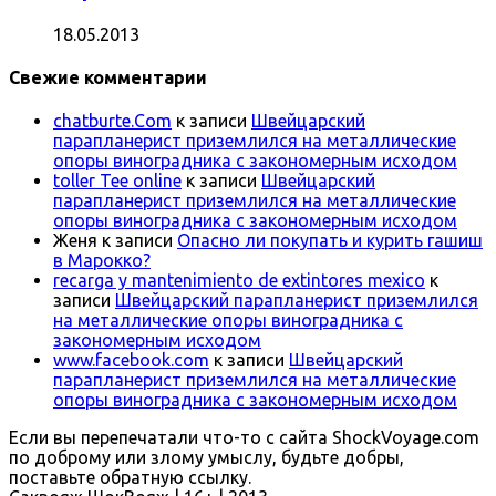
18.05.2013
Свежие комментарии
chatburte.Com
к записи
Швейцарский
парапланерист приземлился на металлические
опоры виноградника с закономерным исходом
toller Tee online
к записи
Швейцарский
парапланерист приземлился на металлические
опоры виноградника с закономерным исходом
Женя
к записи
Опасно ли покупать и курить гашиш
в Марокко?
recarga y mantenimiento de extintores mexico
к
записи
Швейцарский парапланерист приземлился
на металлические опоры виноградника с
закономерным исходом
www.facebook.com
к записи
Швейцарский
парапланерист приземлился на металлические
опоры виноградника с закономерным исходом
Если вы перепечатали что-то с сайта ShockVoyage.com
по доброму или злому умыслу, будьте добры,
поставьте обратную ссылку.