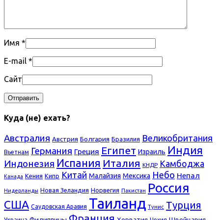
Имя
*
E-mail
*
Сайт
Куда (не) ехать?
Австралия
Великобритания
Болгария
Австрия
Бразилия
Индия
Египет
Германия
Греция
Израиль
Вьетнам
Испания
Италия
Индонезия
Камбоджа
КНДР
Небо
Китай
Непал
Малайзия
Мексика
Кения
Кипр
Канада
Россия
Новая Зеландия
Норвегия
Нидерланды
Пакистан
Таиланд
США
Турция
Саудовская Аравия
Тунис
Франция
Филиппины
Хорватия
Швейцария
Украина
Чехия