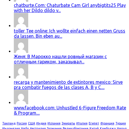
chatburte.Com: Chaturbate Cam Girl anybigtits25 Play
with her Dildo dildo v...
toller Tee online: Ich wollte einfach einen netten Gruss
da lassen. Bin eben au...
Женя: В Марокко нашли ровный магазин с
отличным гариком, заказывал...
recarga y mantenimiento de extintores mexico: Sirve
pra combatir fuegos de las clases A, B y C....
www.facebook.com: Unhustled 6-Figure Freedom Rate
& Program....
Таиланд
Россия
США
Индия
Испания
Эмираты
Италия
Египет
Франция
Турция
Индонезия
Небо
Австралия
Германия
Великобритания
Китай
Камбоджа
Непал