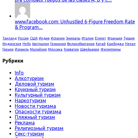
www.facebook.com: Unhustled 6-Figure Freedom Rate
& Program....
Таиланд
Россия
США
Индия
Испания
Эмираты
Италия
Египет
Франция
Турция
Индонезия
Небо
Австралия
Германия
Великобритания
Китай
Камбоджа
Непал
Греция
Израиль
Малайзия
Мексика
Хорватия
Швейцария
Филиппины
Рубрики
Info
Алкотуризм
Деловой туризм
Круизный туризм
Культурный туризм
Наркотуризм
Новости туризма
Опасности туризма
Пляжный туризм
Реклама
Религиозный туризм
Секс-туризм