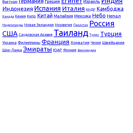
Индия
Египет
Германия
Греция
Израиль
Вьетнам
Испания
Италия
Индонезия
Камбоджа
КНДР
Небо
Китай
Непал
Малайзия
Мексика
Кения
Кипр
Канада
Россия
Новая Зеландия
Норвегия
Нидерланды
Пакистан
Таиланд
США
Турция
Саудовская Аравия
Тунис
Франция
Филиппины
Хорватия
Швейцария
Украина
Чехия
Эмираты
ЮАР
Япония
Шри-Ланка
финляндия