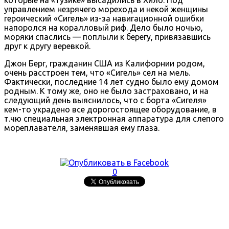
которые на «тузике» высадились в Хило. Под
управлением незрячего морехода и некой женщины
героический «Сигель» из-за навигационной ошибки
напоролся на коралловый риф. Дело было ночью,
моряки спаслись — поплыли к берегу, привязавшись
друг к другу веревкой.
Джон Берг, гражданин США из Калифорнии родом,
очень расстроен тем, что «Сигель» сел на мель.
Фактически, последние 14 лет судно было ему домом
родным. К тому же, оно не было застраховано, и на
следующий день выяснилось, что с борта «Сигеля»
кем-то украдено все дорогостоящее оборудование, в
т.чю специальная электронная аппаратура для слепого
мореплавателя, заменявшая ему глаза.
0