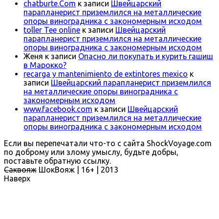
chatburte.Com
к записи
Швейцарский
парапланерист приземлился на металлические
опоры виноградника с закономерным исходом
toller Tee online
к записи
Швейцарский
парапланерист приземлился на металлические
опоры виноградника с закономерным исходом
Женя
к записи
Опасно ли покупать и курить гашиш
в Марокко?
recarga y mantenimiento de extintores mexico
к
записи
Швейцарский парапланерист приземлился
на металлические опоры виноградника с
закономерным исходом
www.facebook.com
к записи
Швейцарский
парапланерист приземлился на металлические
опоры виноградника с закономерным исходом
Если вы перепечатали что-то с сайта ShockVoyage.com
по доброму или злому умыслу, будьте добры,
поставьте обратную ссылку.
Саквояж
ШокВояж |
16+
| 2013
Наверх