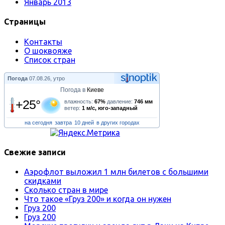
Январь 2013
Страницы
Контакты
О шоквояже
Список стран
Погода
07.08.26, утро
Погода в
Киеве
+25°
влажность:
67%
давление:
746 мм
ветер:
1 м/с, юго-западный
на сегодня
завтра
10 дней
в других городах
Свежие записи
Аэрофлот выложил 1 млн билетов с большими
скидками
Сколько стран в мире
Что такое «Груз 200» и когда он нужен
Груз 200
Груз 200