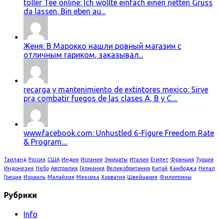
toller Tee online: Ich wollte einfach einen netten Gruss
da lassen. Bin eben au...
Женя: В Марокко нашли ровный магазин с
отличным гариком, заказывал...
recarga y mantenimiento de extintores mexico: Sirve
pra combatir fuegos de las clases A, B y C....
www.facebook.com: Unhustled 6-Figure Freedom Rate
& Program....
Таиланд
Россия
США
Индия
Испания
Эмираты
Италия
Египет
Франция
Турция
Индонезия
Небо
Австралия
Германия
Великобритания
Китай
Камбоджа
Непал
Греция
Израиль
Малайзия
Мексика
Хорватия
Швейцария
Филиппины
Рубрики
Info