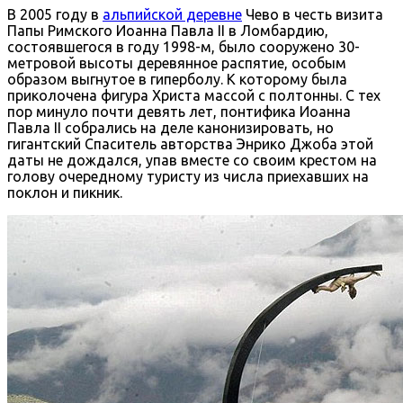
В 2005 году в
альпийской деревне
Чево в честь визита
Папы Римского Иоанна Павла ІІ в Ломбардию,
состоявшегося в году 1998-м, было сооружено 30-
метровой высоты деревянное распятие, особым
образом выгнутое в гиперболу. К которому была
приколочена фигура Христа массой с полтонны. С тех
пор минуло почти девять лет, понтифика Иоанна
Павла ІІ собрались на деле канонизировать, но
гигантский Спаситель авторства Энрико Джоба этой
даты не дождался, упав вместе со своим крестом на
голову очередному туристу из числа приехавших на
поклон и пикник.