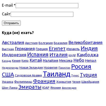
E-mail
*
Сайт
Куда (не) ехать?
Австралия
Великобритания
Болгария
Австрия
Бразилия
Индия
Египет
Германия
Греция
Израиль
Вьетнам
Испания
Италия
Индонезия
Камбоджа
КНДР
Небо
Китай
Непал
Малайзия
Мексика
Кения
Кипр
Канада
Россия
Новая Зеландия
Норвегия
Нидерланды
Пакистан
Таиланд
США
Турция
Саудовская Аравия
Тунис
Франция
Филиппины
Хорватия
Швейцария
Украина
Чехия
Эмираты
ЮАР
Япония
Шри-Ланка
финляндия