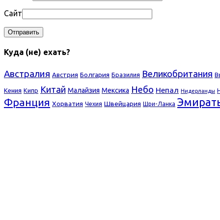
Сайт
Куда (не) ехать?
Австралия
Великобритания
Болгария
Австрия
Бразилия
В
Небо
Китай
Непал
Малайзия
Мексика
Кения
Кипр
Нидерланды
Франция
Эмират
Хорватия
Швейцария
Чехия
Шри-Ланка