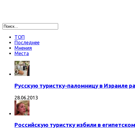
ТОП
Последнее
Мнения
Места
Русскую туристку-паломницу в Израиле р
28.06.2013
Российскую туристку избили в египетском