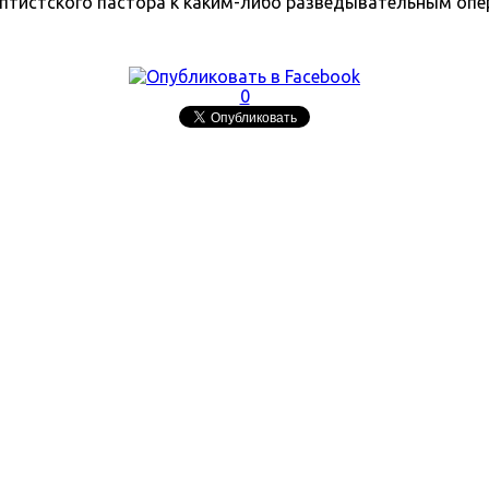
птистского пастора к каким-либо разведывательным опе
0