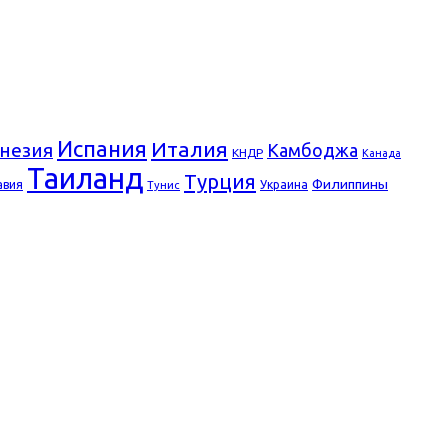
Испания
Италия
незия
Камбоджа
КНДР
Канада
Таиланд
Турция
Филиппины
авия
Украина
Тунис