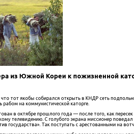
ера из Южной Кореи к пожизненной кат
, что тот якобы собирался открыть в КНДР сеть подполь
ь рабом на коммунистической каторге.
тован в октябре прошлого года — после того, как пересе
скому телевидению. С голубого экрана миссионер поведа
тив государства». Так поступать с арестованными на вот