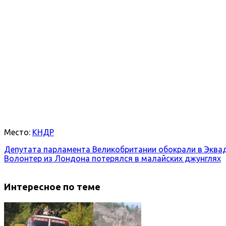
Место:
КНДР
Депутата парламента Великобритании обокрали в Эквад
Волонтер из Лондона потерялся в малайских джунглях
Интересное по теме