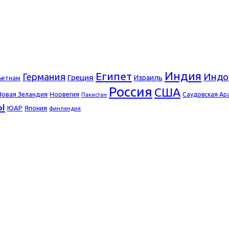
Индия
Египет
Германия
Индо
Греция
Израиль
ьетнам
Россия
США
Новая Зеландия
Норвегия
Саудовская Ар
Пакистан
ы
ЮАР
Япония
финляндия