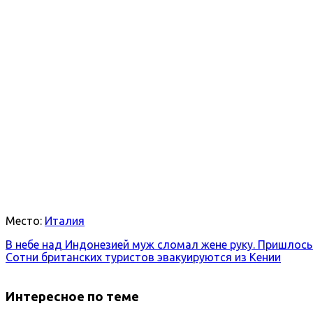
Место:
Италия
В небе над Индонезией муж сломал жене руку. Пришлось
Сотни британских туристов эвакуируются из Кении
Интересное по теме