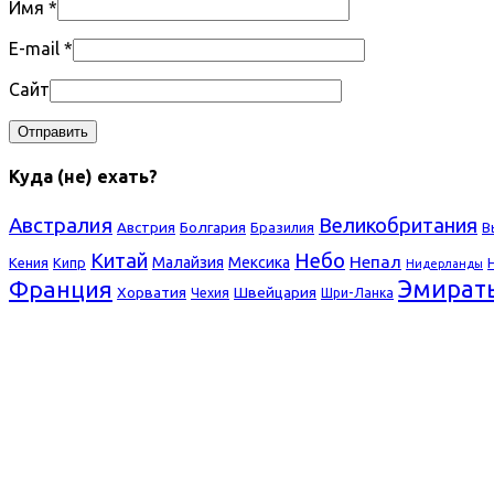
Имя
*
E-mail
*
Сайт
Куда (не) ехать?
Австралия
Великобритания
Болгария
Австрия
Бразилия
В
Небо
Китай
Непал
Малайзия
Мексика
Кения
Кипр
Нидерланды
Франция
Эмират
Хорватия
Швейцария
Чехия
Шри-Ланка