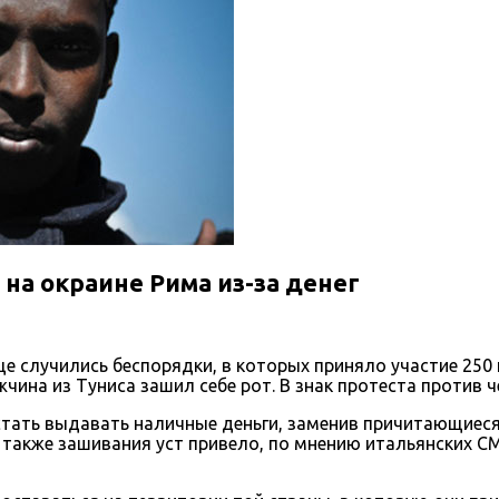
на окраине Рима из-за денег
е случились беспорядки, в которых приняло участие 250 
на из Туниса зашил себе рот. В знак протеста против ч
естать выдавать наличные деньги, заменив причитающиес
а также зашивания уст привело, по мнению итальянских 