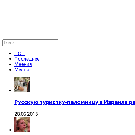
ТОП
Последнее
Мнения
Места
Русскую туристку-паломницу в Израиле р
28.06.2013