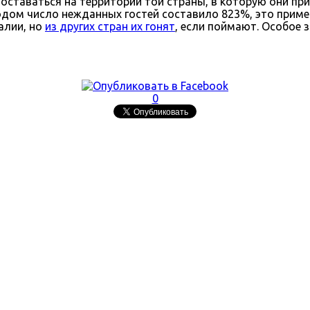
ставаться на территории той страны, в которую они при
дом число нежданных гостей составило 823%, это пример
алии, но
из других стран их гонят
, если поймают. Особое 
0