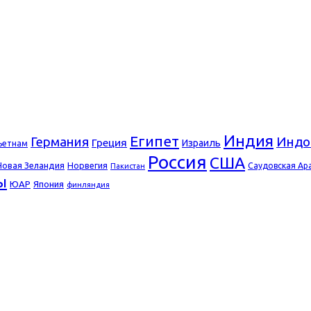
Индия
Египет
Германия
Индо
Греция
Израиль
ьетнам
Россия
США
Новая Зеландия
Норвегия
Саудовская Ар
Пакистан
ы
ЮАР
Япония
финляндия