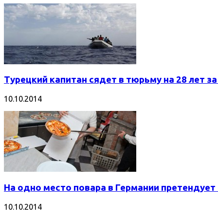
Турецкий капитан сядет в тюрьму на 28 лет з
10.10.2014
На одно место повара в Германии претендует
10.10.2014