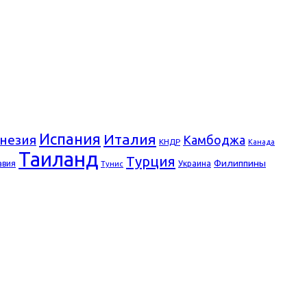
Испания
Италия
незия
Камбоджа
КНДР
Канада
Таиланд
Турция
Филиппины
авия
Украина
Тунис