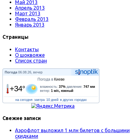
Май 2013
Апрель 2013
Март 2013
Февраль 2013
Январь 2013
Страницы
Контакты
О шоквояже
Список стран
Погода
06.08.26, вечер
Погода в
Киеве
+34°
влажность:
37%
давление:
747 мм
ветер:
1 м/с, южный
на сегодня
завтра
10 дней
в других городах
Свежие записи
Аэрофлот выложил 1 млн билетов с большими
скидками