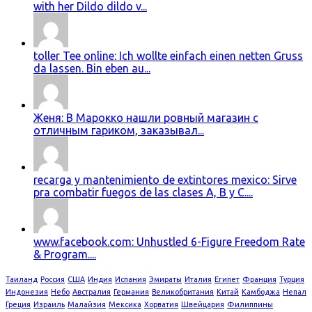
with her Dildo dildo v...
toller Tee online: Ich wollte einfach einen netten Gruss
da lassen. Bin eben au...
Женя: В Марокко нашли ровный магазин с
отличным гариком, заказывал...
recarga y mantenimiento de extintores mexico: Sirve
pra combatir fuegos de las clases A, B y C....
www.facebook.com: Unhustled 6-Figure Freedom Rate
& Program....
Таиланд
Россия
США
Индия
Испания
Эмираты
Италия
Египет
Франция
Турция
Индонезия
Небо
Австралия
Германия
Великобритания
Китай
Камбоджа
Непал
Греция
Израиль
Малайзия
Мексика
Хорватия
Швейцария
Филиппины