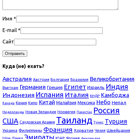
Имя
*
E-mail
*
Сайт
Куда (не) ехать?
Австралия
Великобритания
Болгария
Австрия
Бразилия
Индия
Египет
Германия
Греция
Израиль
Вьетнам
Испания
Италия
Индонезия
Камбоджа
КНДР
Небо
Китай
Непал
Малайзия
Мексика
Кения
Кипр
Канада
Россия
Новая Зеландия
Норвегия
Нидерланды
Пакистан
Таиланд
США
Турция
Саудовская Аравия
Тунис
Франция
Филиппины
Хорватия
Швейцария
Украина
Чехия
Эмираты
ЮАР
Япония
Шри-Ланка
финляндия