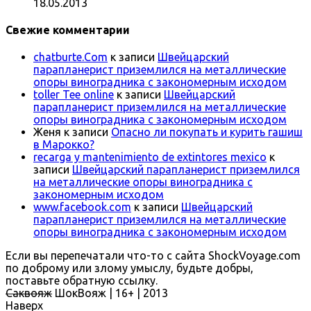
18.05.2013
Свежие комментарии
chatburte.Com
к записи
Швейцарский
парапланерист приземлился на металлические
опоры виноградника с закономерным исходом
toller Tee online
к записи
Швейцарский
парапланерист приземлился на металлические
опоры виноградника с закономерным исходом
Женя
к записи
Опасно ли покупать и курить гашиш
в Марокко?
recarga y mantenimiento de extintores mexico
к
записи
Швейцарский парапланерист приземлился
на металлические опоры виноградника с
закономерным исходом
www.facebook.com
к записи
Швейцарский
парапланерист приземлился на металлические
опоры виноградника с закономерным исходом
Если вы перепечатали что-то с сайта ShockVoyage.com
по доброму или злому умыслу, будьте добры,
поставьте обратную ссылку.
Саквояж
ШокВояж |
16+
| 2013
Наверх