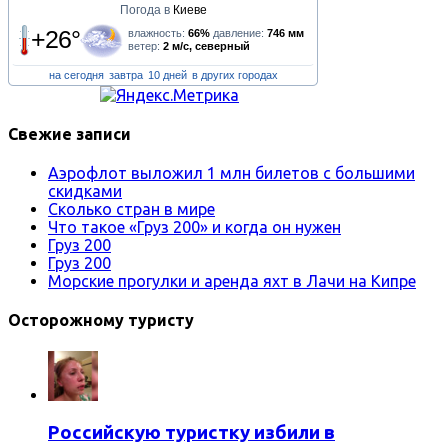
Погода в
Киеве
+26°
влажность:
66%
давление:
746 мм
ветер:
2 м/с, северный
на сегодня
завтра
10 дней
в других городах
Свежие записи
Аэрофлот выложил 1 млн билетов с большими
скидками
Сколько стран в мире
Что такое «Груз 200» и когда он нужен
Груз 200
Груз 200
Морские прогулки и аренда яхт в Лачи на Кипре
Осторожному туристу
Российскую туристку избили в