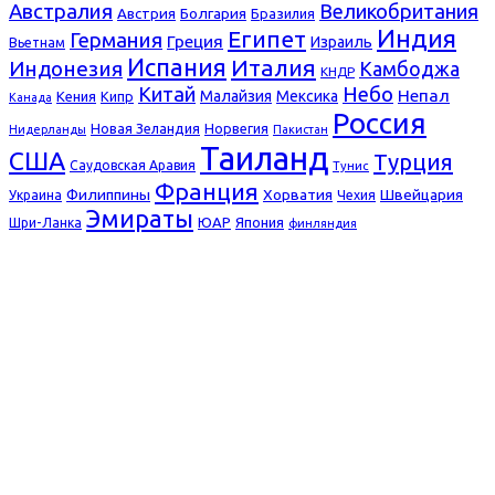
Австралия
Великобритания
Болгария
Австрия
Бразилия
Индия
Египет
Германия
Греция
Израиль
Вьетнам
Испания
Италия
Индонезия
Камбоджа
КНДР
Небо
Китай
Непал
Малайзия
Мексика
Кения
Кипр
Канада
Россия
Новая Зеландия
Норвегия
Нидерланды
Пакистан
Таиланд
США
Турция
Саудовская Аравия
Тунис
Франция
Филиппины
Хорватия
Швейцария
Украина
Чехия
Эмираты
ЮАР
Япония
Шри-Ланка
финляндия