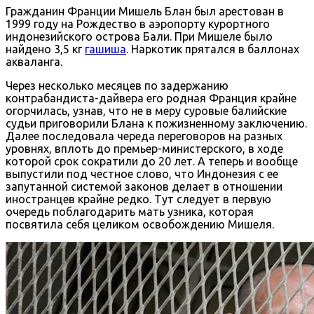
Гражданин Франции Мишель Блан был арестован в
1999 году на Рождество в аэропорту курортного
индонезийского острова Бали. При Мишеле было
найдено 3,5 кг
гашиша
. Наркотик прятался в баллонах
акваланга.
Через несколько месяцев по задержанию
контрабандиста-дайвера его родная Франция крайне
огорчилась, узнав, что не в меру суровые балийские
судьи приговорили Блана к пожизненному заключению.
Далее последовала череда переговоров на разных
уровнях, вплоть до премьер-министерского, в ходе
которой срок сократили до 20 лет. А теперь и вообще
выпустили под честное слово, что Индонезия с ее
запутанной системой законов делает в отношении
иностранцев крайне редко. Тут следует в первую
очередь поблагодарить мать узника, которая
посвятила себя целиком освобождению Мишеля.