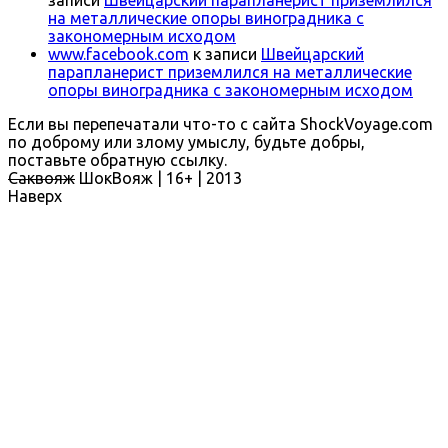
записи
Швейцарский парапланерист приземлился
на металлические опоры виноградника с
закономерным исходом
www.facebook.com
к записи
Швейцарский
парапланерист приземлился на металлические
опоры виноградника с закономерным исходом
Если вы перепечатали что-то с сайта ShockVoyage.com
по доброму или злому умыслу, будьте добры,
поставьте обратную ссылку.
Саквояж
ШокВояж |
16+
| 2013
Наверх