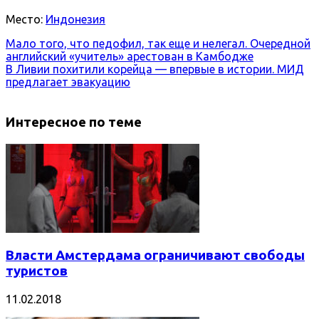
Место:
Индонезия
Мало того, что педофил, так еще и нелегал. Очередной
английский «учитель» арестован в Камбодже
В Ливии похитили корейца — впервые в истории. МИД
предлагает эвакуацию
Интересное по теме
Власти Амстердама ограничивают свободы
туристов
11.02.2018