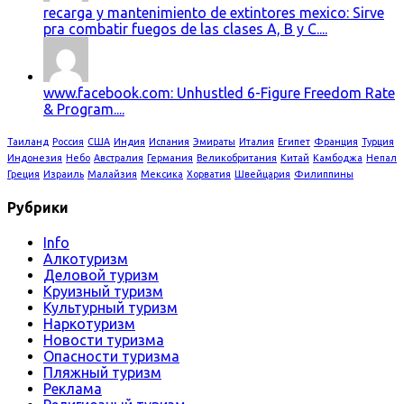
recarga y mantenimiento de extintores mexico: Sirve
pra combatir fuegos de las clases A, B y C....
www.facebook.com: Unhustled 6-Figure Freedom Rate
& Program....
Таиланд
Россия
США
Индия
Испания
Эмираты
Италия
Египет
Франция
Турция
Индонезия
Небо
Австралия
Германия
Великобритания
Китай
Камбоджа
Непал
Греция
Израиль
Малайзия
Мексика
Хорватия
Швейцария
Филиппины
Рубрики
Info
Алкотуризм
Деловой туризм
Круизный туризм
Культурный туризм
Наркотуризм
Новости туризма
Опасности туризма
Пляжный туризм
Реклама