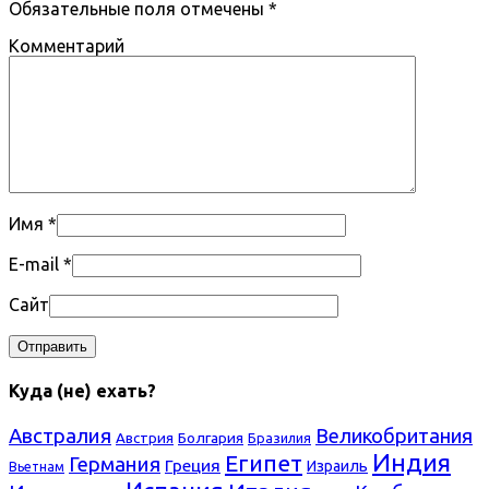
Обязательные поля отмечены
*
Комментарий
Имя
*
E-mail
*
Сайт
Куда (не) ехать?
Австралия
Великобритания
Болгария
Австрия
Бразилия
Индия
Египет
Германия
Греция
Израиль
Вьетнам