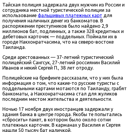
Тайская полиция задержала двух мужчин из России и
сотрудника местной туристической полиции за
использование
фальшивых платежных карт
для
получения наличных денег из банкоматов. В
распоряжении преступников было найдено 2,9
миллионов бат, подлинных, а также 328 кредитных и
дебетовых карточек — поддельных. Поймали их в
городе Накхонратчасима, что на северо-востоке
Таиланда.
Среди арестованных — 37-летний туристический
полицейский Сангсук, 27-летний россиянин Василий
Иванов и некий Сергей П., 38 лет отроду.
Полицейские на брифинге рассказали, что у них была
информация о том, что какие-то русские туристы с
поддельными картами мотаются по Таиланду, грабят
банкоматы, а Накхонратчасима стал для жуликов
последним местом жительства и деятельности.
Ночью 17 ноября двух иностранцев задержали у
здания банка в центре города. Якобы те попытались
«сбросить» пакет, в котором было около сотни
платежных карточек. В карманах у Василия и Сергея
нашли 50 тысяч бат наличкой.