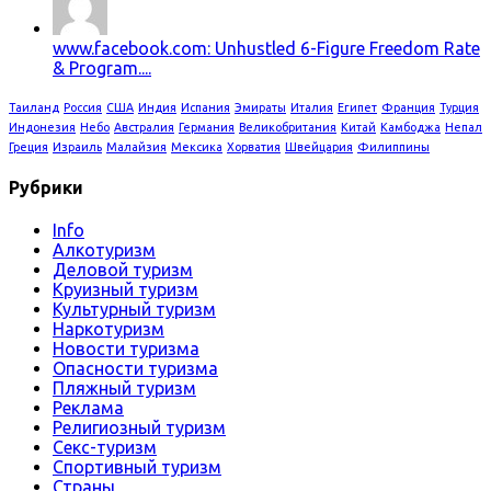
www.facebook.com: Unhustled 6-Figure Freedom Rate
& Program....
Таиланд
Россия
США
Индия
Испания
Эмираты
Италия
Египет
Франция
Турция
Индонезия
Небо
Австралия
Германия
Великобритания
Китай
Камбоджа
Непал
Греция
Израиль
Малайзия
Мексика
Хорватия
Швейцария
Филиппины
Рубрики
Info
Алкотуризм
Деловой туризм
Круизный туризм
Культурный туризм
Наркотуризм
Новости туризма
Опасности туризма
Пляжный туризм
Реклама
Религиозный туризм
Секс-туризм
Спортивный туризм
Страны