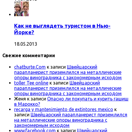
Как не выглядеть туристом в Нью-
Йорке?
18.05.2013
Свежие комментарии
chatburte.Com
к записи
Швейцарский
парапланерист приземлился на металлические
опоры виноградника с закономерным исходом
toller Tee online
к записи
Швейцарский
парапланерист приземлился на металлические
опоры виноградника с закономерным исходом
Женя
к записи
Опасно ли покупать и курить гашиш
в Марокко?
recarga y mantenimiento de extintores mexico
к
записи
Швейцарский парапланерист приземлился
на металлические опоры виноградника с
закономерным исходом
www.facebook.com
к записи
Швейцарский