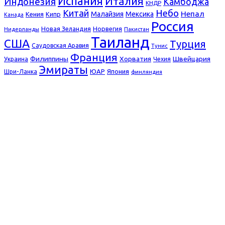
Испания
Италия
Индонезия
Камбоджа
КНДР
Небо
Китай
Непал
Малайзия
Мексика
Кения
Кипр
Канада
Россия
Новая Зеландия
Норвегия
Нидерланды
Пакистан
Таиланд
США
Турция
Саудовская Аравия
Тунис
Франция
Филиппины
Хорватия
Швейцария
Украина
Чехия
Эмираты
ЮАР
Япония
Шри-Ланка
финляндия