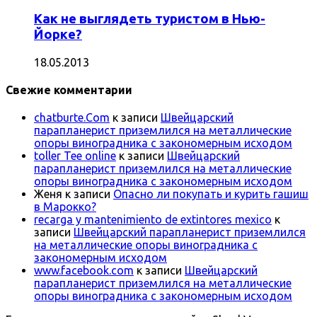
Как не выглядеть туристом в Нью-
Йорке?
18.05.2013
Свежие комментарии
chatburte.Com
к записи
Швейцарский
парапланерист приземлился на металлические
опоры виноградника с закономерным исходом
toller Tee online
к записи
Швейцарский
парапланерист приземлился на металлические
опоры виноградника с закономерным исходом
Женя
к записи
Опасно ли покупать и курить гашиш
в Марокко?
recarga y mantenimiento de extintores mexico
к
записи
Швейцарский парапланерист приземлился
на металлические опоры виноградника с
закономерным исходом
www.facebook.com
к записи
Швейцарский
парапланерист приземлился на металлические
опоры виноградника с закономерным исходом