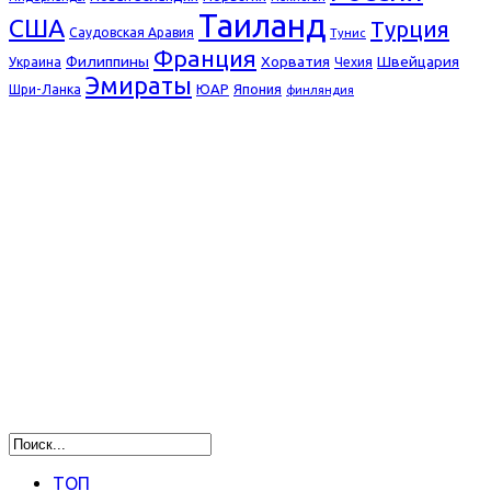
Таиланд
США
Турция
Саудовская Аравия
Тунис
Франция
Филиппины
Хорватия
Швейцария
Украина
Чехия
Эмираты
ЮАР
Япония
Шри-Ланка
финляндия
ТОП