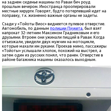
на заднем сиденье машины по Раваи бич роуд
прошлым вечером. Иностранца прооперировали
местные хирурги. Говорят, будто потерпевший идет на
поправку, т.к. жизненно важные органы не задеты.
Сзади у «Тойоты Виос» виднеется пулевое отверстие.
Автомобиль, по данным
полиции Пхукета
, был взят
напрокат 32-летним Максимом Градниковым и его
друзьями. Втроем они ужинали пиццей в Раваи. Когда
отъезжали, увидели двух мужчин на мотоцикле,
которые махали им руками. Проехав мимо, пассажиры
«Тойоты» услышали хлопок, похожий на выстрел, а
затем один из русских понял, что ранен. Отверстие в
районе багажника машины оказалось выходным.