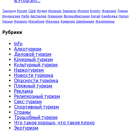
& Program....
Таиланд
Россия
США
Индия
Испания
Эмираты
Италия
Египет
Франция
Турция
Индонезия
Небо
Австралия
Германия
Великобритания
Китай
Камбоджа
Непал
Греция
Израиль
Малайзия
Мексика
Хорватия
Швейцария
Филиппины
Рубрики
Info
Алкотуризм
Деловой туризм
Круизный туризм
Культурный туризм
Наркотуризм
Новости туризма
Опасности туризма
Пляжный туризм
Реклама
Религиозный туризм
Секс-туризм
Спортивный туризм
Страны
Трущобный туризм
Что такое хорошо, что такое плохо
Экотуризм