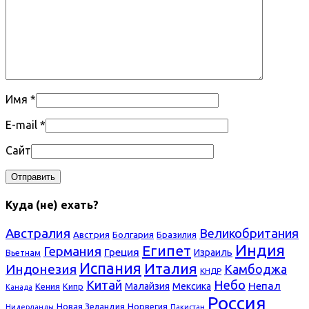
Имя
*
E-mail
*
Сайт
Куда (не) ехать?
Австралия
Великобритания
Болгария
Австрия
Бразилия
Индия
Египет
Германия
Греция
Израиль
Вьетнам
Испания
Италия
Индонезия
Камбоджа
КНДР
Небо
Китай
Непал
Малайзия
Мексика
Кения
Кипр
Канада
Россия
Новая Зеландия
Норвегия
Нидерланды
Пакистан