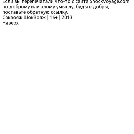
Если вы перепечатали что-то с сайта ShockVoyage.com
по доброму или злому умыслу, будьте добры,
поставьте обратную ссылку.
Саквояж
ШокВояж |
16+
| 2013
Наверх