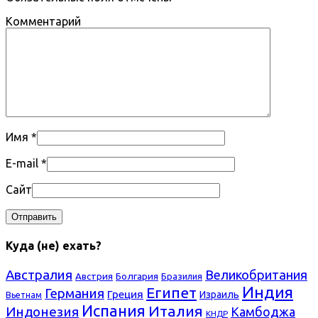
Комментарий
Имя
*
E-mail
*
Сайт
Куда (не) ехать?
Австралия
Великобритания
Болгария
Австрия
Бразилия
Индия
Египет
Германия
Греция
Израиль
Вьетнам
Испания
Италия
Индонезия
Камбоджа
КНДР