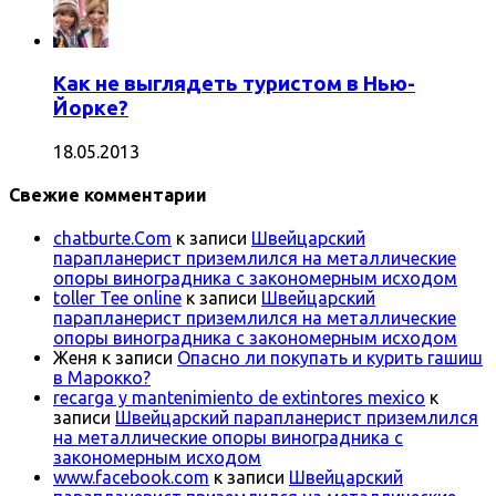
Как не выглядеть туристом в Нью-
Йорке?
18.05.2013
Свежие комментарии
chatburte.Com
к записи
Швейцарский
парапланерист приземлился на металлические
опоры виноградника с закономерным исходом
toller Tee online
к записи
Швейцарский
парапланерист приземлился на металлические
опоры виноградника с закономерным исходом
Женя
к записи
Опасно ли покупать и курить гашиш
в Марокко?
recarga y mantenimiento de extintores mexico
к
записи
Швейцарский парапланерист приземлился
на металлические опоры виноградника с
закономерным исходом
www.facebook.com
к записи
Швейцарский