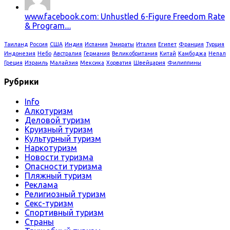
www.facebook.com: Unhustled 6-Figure Freedom Rate
& Program....
Таиланд
Россия
США
Индия
Испания
Эмираты
Италия
Египет
Франция
Турция
Индонезия
Небо
Австралия
Германия
Великобритания
Китай
Камбоджа
Непал
Греция
Израиль
Малайзия
Мексика
Хорватия
Швейцария
Филиппины
Рубрики
Info
Алкотуризм
Деловой туризм
Круизный туризм
Культурный туризм
Наркотуризм
Новости туризма
Опасности туризма
Пляжный туризм
Реклама
Религиозный туризм
Секс-туризм
Спортивный туризм
Страны