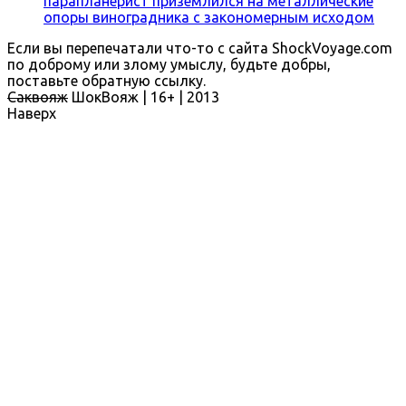
парапланерист приземлился на металлические
опоры виноградника с закономерным исходом
Если вы перепечатали что-то с сайта ShockVoyage.com
по доброму или злому умыслу, будьте добры,
поставьте обратную ссылку.
Саквояж
ШокВояж |
16+
| 2013
Наверх