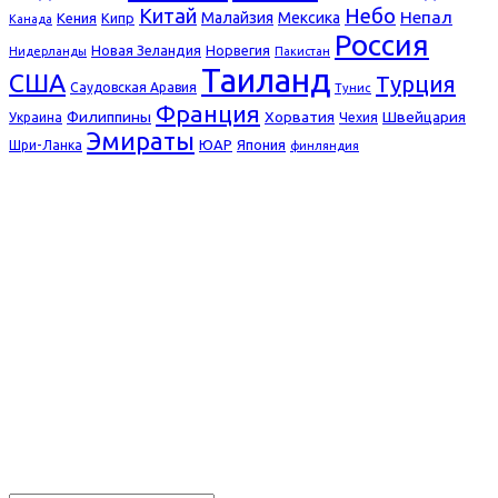
Небо
Китай
Непал
Малайзия
Мексика
Кения
Кипр
Канада
Россия
Новая Зеландия
Норвегия
Нидерланды
Пакистан
Таиланд
США
Турция
Саудовская Аравия
Тунис
Франция
Филиппины
Хорватия
Швейцария
Украина
Чехия
Эмираты
ЮАР
Япония
Шри-Ланка
финляндия