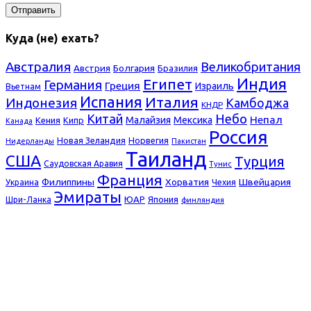
Куда (не) ехать?
Австралия
Великобритания
Болгария
Австрия
Бразилия
Индия
Египет
Германия
Греция
Израиль
Вьетнам
Испания
Италия
Индонезия
Камбоджа
КНДР
Небо
Китай
Непал
Малайзия
Мексика
Кения
Кипр
Канада
Россия
Новая Зеландия
Норвегия
Нидерланды
Пакистан
Таиланд
США
Турция
Саудовская Аравия
Тунис
Франция
Филиппины
Хорватия
Швейцария
Украина
Чехия
Эмираты
ЮАР
Япония
Шри-Ланка
финляндия