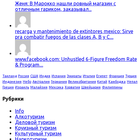
Женя: В Марокко нашли ровный магазин с
отличным гариком, заказывал...
recarga y mantenimiento de extintores mexico: Sirve
pra combatir fuegos de las clases A, B y C....
www.facebook.com: Unhustled 6-Figure Freedom Rate
& Program....
Таиланд
Россия
США
Индия
Испания
Эмираты
Италия
Египет
Франция
Турция
Индонезия
Небо
Австралия
Германия
Великобритания
Китай
Камбоджа
Непал
Греция
Израиль
Малайзия
Мексика
Хорватия
Швейцария
Филиппины
Рубрики
Info
Алкотуризм
Деловой туризм
Круизный туризм
Культурный туризм
Наркотуризм