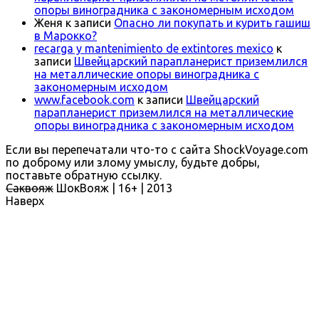
опоры виноградника с закономерным исходом
Женя
к записи
Опасно ли покупать и курить гашиш
в Марокко?
recarga y mantenimiento de extintores mexico
к
записи
Швейцарский парапланерист приземлился
на металлические опоры виноградника с
закономерным исходом
www.facebook.com
к записи
Швейцарский
парапланерист приземлился на металлические
опоры виноградника с закономерным исходом
Если вы перепечатали что-то с сайта ShockVoyage.com
по доброму или злому умыслу, будьте добры,
поставьте обратную ссылку.
Саквояж
ШокВояж |
16+
| 2013
Наверх