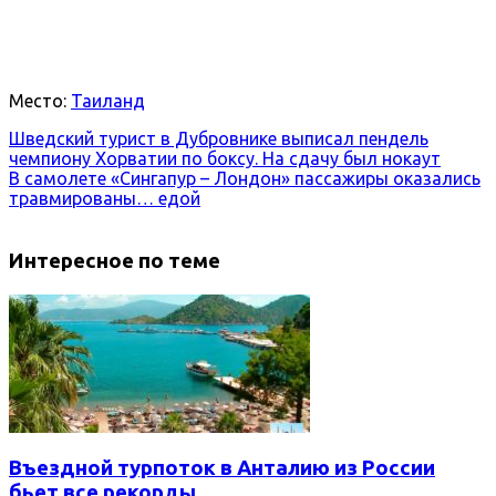
Место:
Таиланд
Шведский турист в Дубровнике выписал пендель
чемпиону Хорватии по боксу. На сдачу был нокаут
В самолете «Сингапур – Лондон» пассажиры оказались
травмированы… едой
Интересное по теме
Въездной турпоток в Анталию из России
бьет все рекорды