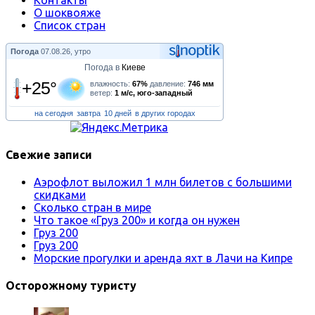
О шоквояже
Список стран
Погода
07.08.26, утро
Погода в
Киеве
+25°
влажность:
67%
давление:
746 мм
ветер:
1 м/с, юго-западный
на сегодня
завтра
10 дней
в других городах
Свежие записи
Аэрофлот выложил 1 млн билетов с большими
скидками
Сколько стран в мире
Что такое «Груз 200» и когда он нужен
Груз 200
Груз 200
Морские прогулки и аренда яхт в Лачи на Кипре
Осторожному туристу