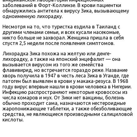
заболеваний в Форт-Коллинзе. В крови пациентки
обнаружились антитела к вирусу Зика, вызывающему
одноименную лихорадку.
Несмотря на то, что туристка ездила в Таиланд с
другими членами семьи, и всех кусали насекомые,
никто больше не захворал. Женщина пришла в себя
спустя 2,5 недели после появления симптомов.
Лихорадка Зика похожа на желтую или денге-
лихорадку, а также на японский энцефалит — она
вызывается вирусом из того же семейства
флавивирид, но встречается гораздо реже. Название
хворь получила в 1947 в честь леса Зика в Уганде, где
патоген был выявлен в крови у макака-резуса. В 1968
году вирус впервые нашли в крови человека в Нигерии.
Инфекцию распространяют некоторые кровососы из
числа комаров и мух. От Зики нет вакцины, болезнь
обычно проходит сама, назначаются нестероидные
жаропонижающие таблетки, а также обезболивающие
средства, не являющиеся производными салициловой
кислоты.