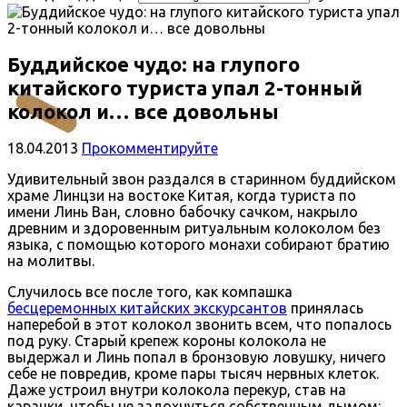
Буддийское чудо: на глупого
китайского туриста упал 2-тонный
колокол и… все довольны
18.04.2013
Прокомментируйте
Удивительный звон раздался в старинном буддийском
храме Линцзи на востоке Китая, когда туриста по
имени Линь Ван, словно бабочку сачком, накрыло
древним и здоровенным ритуальным колоколом без
языка, с помощью которого монахи собирают братию
на молитвы.
Случилось все после того, как компашка
бесцеремонных китайских экскурсантов
принялась
наперебой в этот колокол звонить всем, что попалось
под руку. Старый крепеж короны колокола не
выдержал и Линь попал в бронзовую ловушку, ничего
себе не повредив, кроме пары тысяч нервных клеток.
Даже устроил внутри колокола перекур, став на
карачки, чтобы не задохнуться собственным дымом: