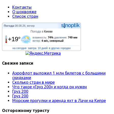
Контакты
О шоквояже
Список стран
Погода
08.08.26, вечер
Погода в
Киеве
+19°
влажность:
74%
давление:
749 мм
ветер:
4 м/с, северный
на сегодня
завтра
10 дней
в других городах
Свежие записи
Аэрофлот выложил 1 млн билетов с большими
скидками
Сколько стран в мире
Что такое «Груз 200» и когда он нужен
Груз 200
Груз 200
Морские прогулки и аренда яхт в Лачи на Кипре
Осторожному туристу