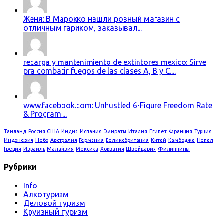
Женя: В Марокко нашли ровный магазин с
отличным гариком, заказывал...
recarga y mantenimiento de extintores mexico: Sirve
pra combatir fuegos de las clases A, B y C....
www.facebook.com: Unhustled 6-Figure Freedom Rate
& Program....
Таиланд
Россия
США
Индия
Испания
Эмираты
Италия
Египет
Франция
Турция
Индонезия
Небо
Австралия
Германия
Великобритания
Китай
Камбоджа
Непал
Греция
Израиль
Малайзия
Мексика
Хорватия
Швейцария
Филиппины
Рубрики
Info
Алкотуризм
Деловой туризм
Круизный туризм