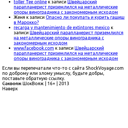
toller Tee online
к записи
Швейцарский
парапланерист приземлился на металлические
опоры виноградника с закономерным исходом
Женя
к записи
Опасно ли покупать и курить гашиш
в Марокко?
recarga y mantenimiento de extintores mexico
к
записи
Швейцарский парапланерист приземлился
на металлические опоры виноградника с
закономерным исходом
www.facebook.com
к записи
Швейцарский
парапланерист приземлился на металлические
опоры виноградника с закономерным исходом
Если вы перепечатали что-то с сайта ShockVoyage.com
по доброму или злому умыслу, будьте добры,
поставьте обратную ссылку.
Саквояж
ШокВояж |
16+
| 2013
Наверх