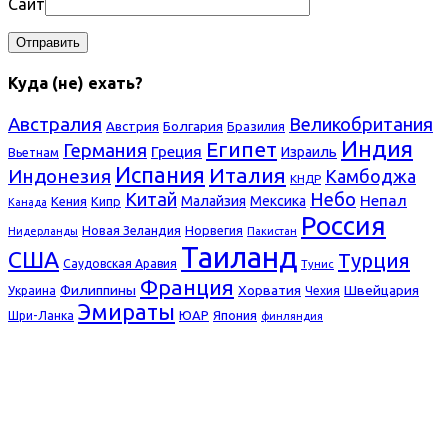
Сайт
Куда (не) ехать?
Австралия
Великобритания
Болгария
Австрия
Бразилия
Индия
Египет
Германия
Греция
Израиль
Вьетнам
Испания
Италия
Индонезия
Камбоджа
КНДР
Небо
Китай
Непал
Малайзия
Мексика
Кения
Кипр
Канада
Россия
Новая Зеландия
Норвегия
Нидерланды
Пакистан
Таиланд
США
Турция
Саудовская Аравия
Тунис
Франция
Филиппины
Хорватия
Швейцария
Украина
Чехия
Эмираты
ЮАР
Япония
Шри-Ланка
финляндия