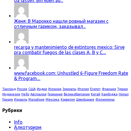
da lassen. Bin eben au...
Женя: В Марокко нашли ровный магазин с
отличным гариком, заказывал...
recarga y mantenimiento de extintores mexico: Sirve
pra combatir fuegos de las clases A, B y C....
www.facebook.com: Unhustled 6-Figure Freedom Rate
& Program....
Таиланд
Россия
США
Индия
Испания
Эмираты
Италия
Египет
Франция
Турция
Индонезия
Небо
Австралия
Германия
Великобритания
Китай
Камбоджа
Непал
Греция
Израиль
Малайзия
Мексика
Хорватия
Швейцария
Филиппины
Рубрики
Info
Алкотуризм