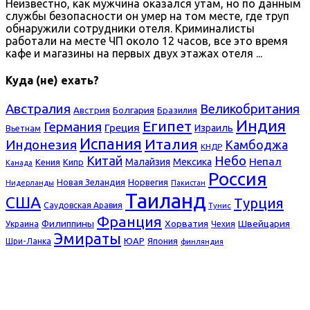
Неизвестно, как мужчина оказался yтам, но по данным
службы безопасности он умер на том месте, где труп
обнаружили сотрудники отеля. Криминалисты
работали на месте ЧП около 12 часов, все это время
кафе и магазины на первых двух этажах отеля ...
Куда (не) ехать?
Австралия
Великобритания
Болгария
Австрия
Бразилия
Индия
Египет
Германия
Греция
Израиль
Вьетнам
Испания
Италия
Индонезия
Камбоджа
КНДР
Небо
Китай
Непал
Малайзия
Мексика
Кения
Кипр
Канада
Россия
Новая Зеландия
Норвегия
Нидерланды
Пакистан
Таиланд
США
Турция
Саудовская Аравия
Тунис
Франция
Филиппины
Хорватия
Швейцария
Украина
Чехия
Эмираты
ЮАР
Япония
Шри-Ланка
финляндия