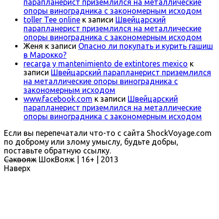
парапланерист приземлился на металлические
опоры виноградника с закономерным исходом
toller Tee online
к записи
Швейцарский
парапланерист приземлился на металлические
опоры виноградника с закономерным исходом
Женя
к записи
Опасно ли покупать и курить гашиш
в Марокко?
recarga y mantenimiento de extintores mexico
к
записи
Швейцарский парапланерист приземлился
на металлические опоры виноградника с
закономерным исходом
www.facebook.com
к записи
Швейцарский
парапланерист приземлился на металлические
опоры виноградника с закономерным исходом
Если вы перепечатали что-то с сайта ShockVoyage.com
по доброму или злому умыслу, будьте добры,
поставьте обратную ссылку.
Саквояж
ШокВояж |
16+
| 2013
Наверх