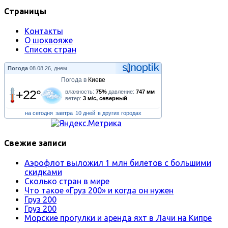
Страницы
Контакты
О шоквояже
Список стран
Погода
08.08.26, днем
Погода в
Киеве
+22°
влажность:
75%
давление:
747 мм
ветер:
3 м/с, северный
на сегодня
завтра
10 дней
в других городах
Свежие записи
Аэрофлот выложил 1 млн билетов с большими
скидками
Сколько стран в мире
Что такое «Груз 200» и когда он нужен
Груз 200
Груз 200
Морские прогулки и аренда яхт в Лачи на Кипре