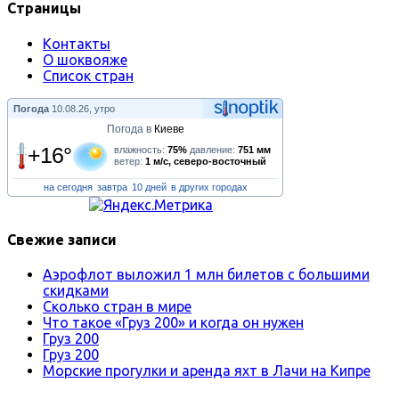
Страницы
Контакты
О шоквояже
Список стран
Погода
10.08.26, утро
Погода в
Киеве
+16°
влажность:
75%
давление:
751 мм
ветер:
1 м/с, северо-восточный
на сегодня
завтра
10 дней
в других городах
Свежие записи
Аэрофлот выложил 1 млн билетов с большими
скидками
Сколько стран в мире
Что такое «Груз 200» и когда он нужен
Груз 200
Груз 200
Морские прогулки и аренда яхт в Лачи на Кипре