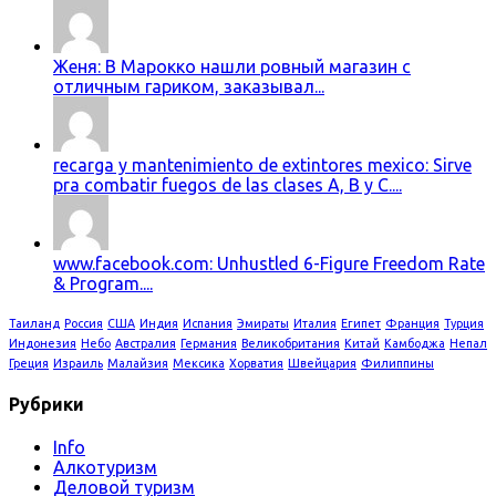
Женя: В Марокко нашли ровный магазин с
отличным гариком, заказывал...
recarga y mantenimiento de extintores mexico: Sirve
pra combatir fuegos de las clases A, B y C....
www.facebook.com: Unhustled 6-Figure Freedom Rate
& Program....
Таиланд
Россия
США
Индия
Испания
Эмираты
Италия
Египет
Франция
Турция
Индонезия
Небо
Австралия
Германия
Великобритания
Китай
Камбоджа
Непал
Греция
Израиль
Малайзия
Мексика
Хорватия
Швейцария
Филиппины
Рубрики
Info
Алкотуризм
Деловой туризм