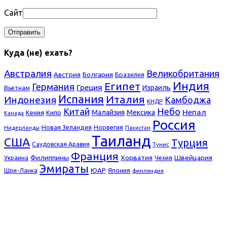
Сайт
Куда (не) ехать?
Австралия
Великобритания
Болгария
Австрия
Бразилия
Индия
Египет
Германия
Греция
Израиль
Вьетнам
Испания
Италия
Индонезия
Камбоджа
КНДР
Небо
Китай
Непал
Малайзия
Мексика
Кения
Кипр
Канада
Россия
Новая Зеландия
Норвегия
Нидерланды
Пакистан
Таиланд
США
Турция
Саудовская Аравия
Тунис
Франция
Филиппины
Хорватия
Швейцария
Украина
Чехия
Эмираты
ЮАР
Япония
Шри-Ланка
финляндия