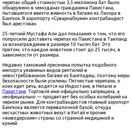
черепах общей стоимостью 3,5 миллиона бат было
обнаружено в чемоданах гражданина Пакистана,
пытавшегося ввезти живность в багаже из Лахора в
Бангкок. В аэропорту «Суварнабхуми» контрабандист
был арестован.
25-летний Мустафа Али дал показания о том, что его
попросили доставить черепах из Пакистана в Таиланд
за вознаграждение в размере 10 тысяч бат. Это
притом, что каждое животное стоит до 25 тысяч, в
зависимости от размера.
Недавно таможней пресечена попытка подобного
импорта уязвимых видов рептилий в
невостребованном багаже из Бангладеш, поэтому меры
безопасности были усилены. Пятнистые черепахи, о
коих идет речь, водятся на Индостане, в Непале и
Пакистане
. Торговля ими официально запрещена, а
неофициально — процветает без особых колебаний на
черном рынке. Для контрабандистов главный аэропорт
Бангкока является перевалочной базой, откуда
несчастных животных везут в Китай и прочие
«живодерские» страны со странной медициной и
кухней.