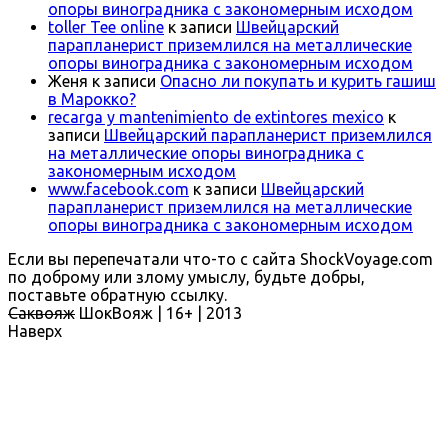
опоры виноградника с закономерным исходом
toller Tee online
к записи
Швейцарский
парапланерист приземлился на металлические
опоры виноградника с закономерным исходом
Женя
к записи
Опасно ли покупать и курить гашиш
в Марокко?
recarga y mantenimiento de extintores mexico
к
записи
Швейцарский парапланерист приземлился
на металлические опоры виноградника с
закономерным исходом
www.facebook.com
к записи
Швейцарский
парапланерист приземлился на металлические
опоры виноградника с закономерным исходом
Если вы перепечатали что-то с сайта ShockVoyage.com
по доброму или злому умыслу, будьте добры,
поставьте обратную ссылку.
Саквояж
ШокВояж |
16+
| 2013
Наверх