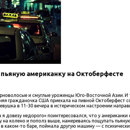
» пьяную американку на Октоберфесте
рноволосые и смуглые уроженцы Юго-Восточной Азии. И 
тняя гражданочка США приехала на пивной Октоберфест 
евушка в 11-30 вечера в истерическом настроении направ
 я довезу недорого» поинтересовался, что у американки с
у на колено и пополз выше, намереваясь пощупать пьяную
» в каком-то баре, поймала другую машину — с психичес