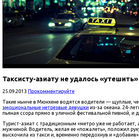
Таксисту-азиату не удалось «утешить
25.09.2013
Прокомментируйте
Такие нынче в Мюнхене водятся водители — щуплые, че
эмоциональные нетрезвые девушки
из-за океана. 24-ле
пьяная ссора прямо в уличной фестивальной пивной, и д
Турист-азиат с традиционным «метро уже не работает, а
мужчиной. Водитель, желая ее «пожалеть», положил рук
выскочила из такси и, временно передохнув и «добавив