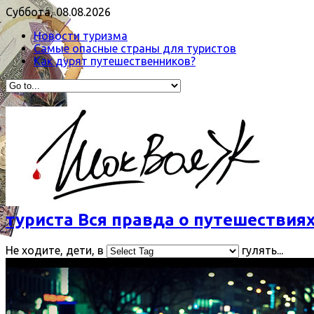
Суббота, 08.08.2026
Новости туризма
Самые опасные страны для туристов
Как дурят путешественников?
туриста Вся правда о путешествиях
Не ходите, дети, в
гулять...