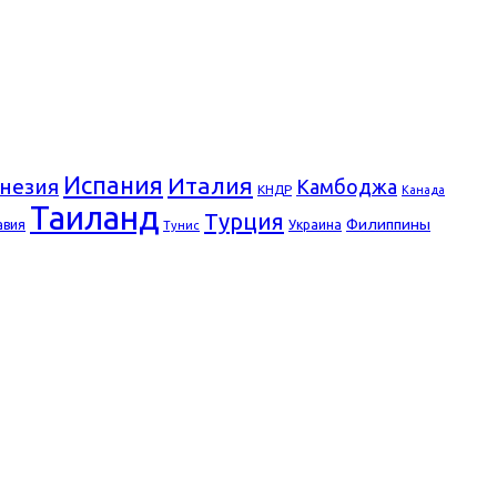
Испания
Италия
незия
Камбоджа
КНДР
Канада
Таиланд
Турция
Филиппины
авия
Украина
Тунис