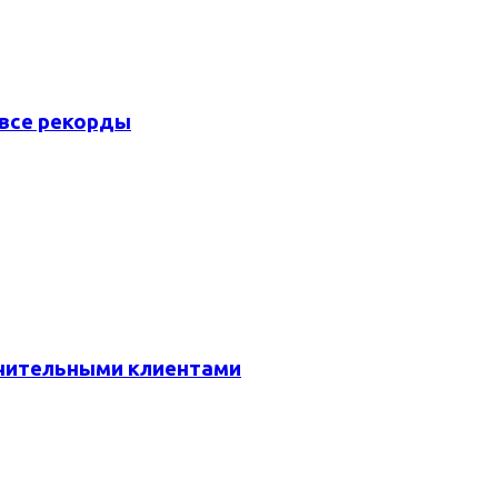
 все рекорды
очительными клиентами