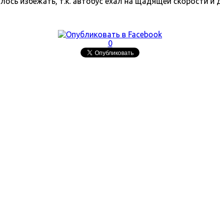
сь избежать, т.к. автобус ехал на щадящей скорости и д
0