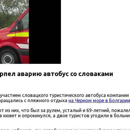
рпел аварию автобус со словаками
участием словацкого туристического автобуса компании 
звращались с пляжного отдыха
на Черном море в Болгарии
т из них, что был за рулем, усталый и 69-летний, пожале
 в кювет и опрокинулся, а двое туристов угодили в больн