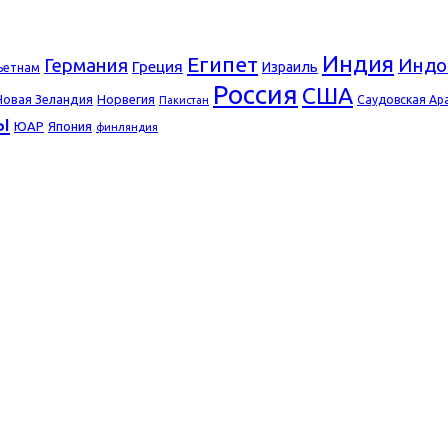
Индия
Египет
Германия
Индо
Греция
Израиль
ьетнам
Россия
США
Новая Зеландия
Норвегия
Саудовская Ар
Пакистан
ы
ЮАР
Япония
финляндия