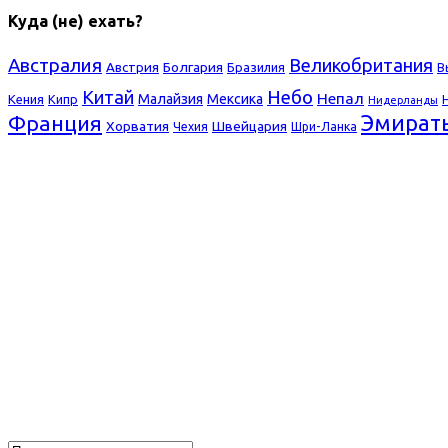
Куда (не) ехать?
Австралия
Великобритания
Болгария
Австрия
Бразилия
В
Небо
Китай
Непал
Малайзия
Мексика
Кения
Кипр
Нидерланды
Франция
Эмират
Хорватия
Швейцария
Чехия
Шри-Ланка