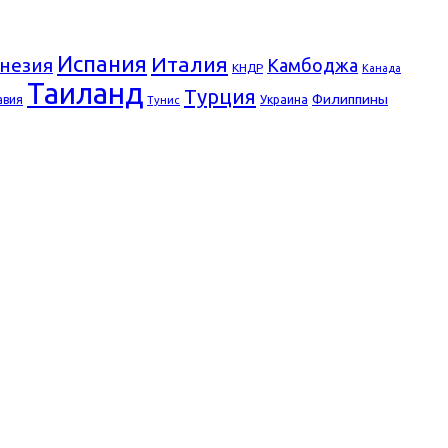
Испания
Италия
незия
Камбоджа
КНДР
Канада
Таиланд
Турция
Филиппины
авия
Украина
Тунис