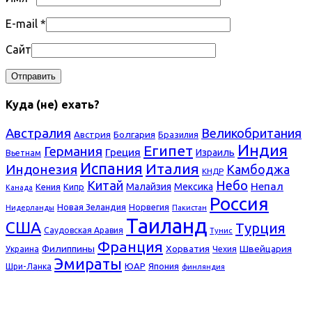
E-mail
*
Сайт
Куда (не) ехать?
Австралия
Великобритания
Болгария
Австрия
Бразилия
Индия
Египет
Германия
Греция
Израиль
Вьетнам
Испания
Италия
Индонезия
Камбоджа
КНДР
Небо
Китай
Непал
Малайзия
Мексика
Кения
Кипр
Канада
Россия
Новая Зеландия
Норвегия
Нидерланды
Пакистан
Таиланд
США
Турция
Саудовская Аравия
Тунис
Франция
Филиппины
Хорватия
Швейцария
Украина
Чехия
Эмираты
ЮАР
Япония
Шри-Ланка
финляндия