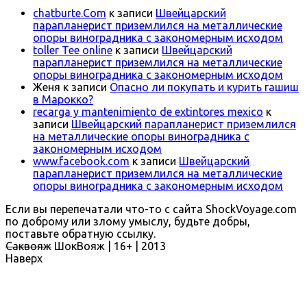
chatburte.Com
к записи
Швейцарский
парапланерист приземлился на металлические
опоры виноградника с закономерным исходом
toller Tee online
к записи
Швейцарский
парапланерист приземлился на металлические
опоры виноградника с закономерным исходом
Женя
к записи
Опасно ли покупать и курить гашиш
в Марокко?
recarga y mantenimiento de extintores mexico
к
записи
Швейцарский парапланерист приземлился
на металлические опоры виноградника с
закономерным исходом
www.facebook.com
к записи
Швейцарский
парапланерист приземлился на металлические
опоры виноградника с закономерным исходом
Если вы перепечатали что-то с сайта ShockVoyage.com
по доброму или злому умыслу, будьте добры,
поставьте обратную ссылку.
Саквояж
ШокВояж |
16+
| 2013
Наверх