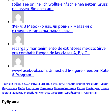
toller Tee online: Ich wollte einfach einen netten Gruss
da lassen. Bin eben au...
Женя: В Марокко нашли ровный магазин с
отличным гариком, заказывал...
recarga y mantenimiento de extintores mexico: Sirve
pra combatir fuegos de las clases A, B y C....
www.facebook.com: Unhustled 6-Figure Freedom Rate
& Program....
Таиланд
Россия
США
Индия
Испания
Эмираты
Италия
Египет
Франция
Турция
Индонезия
Небо
Австралия
Германия
Великобритания
Китай
Камбоджа
Непал
Греция
Израиль
Малайзия
Мексика
Хорватия
Швейцария
Филиппины
Рубрики