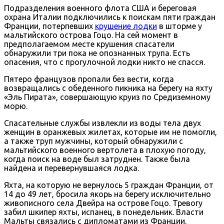
Подразделения военного флота США и береговая
охрана Италии подключились к поискам пяти граждан
Франции, потерпевших
крушение лодки
в шторме у
мальтийского острова Гоцо. На сей момент в
предполагаемом месте крушения спасатели
обнаружили три пока не опознанных трупа. Есть
опасения, что с прогулочной лодки никто не спасся.
Пятеро французов пропали без вести, когда
возвращались с обеденного пикника на берегу на яхту
«Эль Пирата», совершающую круиз по Средиземному
морю.
Спасательные службы извлекли из воды тела двух
женщин в оранжевых жилетах, которые им не помогли,
а также труп мужчины, который обнаружили с
мальтийского военного вертолета в плохую погоду,
когда поиск на воде был затруднен. Также была
найдена и перевернувшаяся лодка.
Яхта, на которую не вернулось 5 граждан Франции, от
14 до 49 лет, бросила якорь на берегу исключительно
живописного села Двейра на острове Гоцо. Тревогу
забил шкипер яхты, испанец, в понедельник. Власти
Мальты связались с дипломатами из Франции.