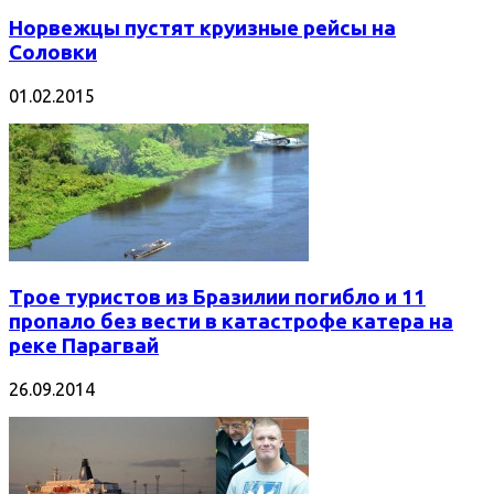
Норвежцы пустят круизные рейсы на
Соловки
01.02.2015
Трое туристов из Бразилии погибло и 11
пропало без вести в катастрофе катера на
реке Парагвай
26.09.2014