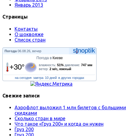
Январь 2013
Страницы
Контакты
О шоквояже
Список стран
Погода
06.08.26, вечер
Погода в
Киеве
+30°
влажность:
51%
давление:
747 мм
ветер:
2 м/с, южный
на сегодня
завтра
10 дней
в других городах
Свежие записи
Аэрофлот выложил 1 млн билетов с большими
скидками
Сколько стран в мире
Что такое «Груз 200» и когда он нужен
Груз 200
Груз 200