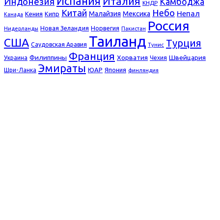
Испания
Италия
Индонезия
Камбоджа
КНДР
Небо
Китай
Непал
Малайзия
Мексика
Кения
Кипр
Канада
Россия
Новая Зеландия
Норвегия
Нидерланды
Пакистан
Таиланд
США
Турция
Саудовская Аравия
Тунис
Франция
Филиппины
Хорватия
Швейцария
Украина
Чехия
Эмираты
ЮАР
Япония
Шри-Ланка
финляндия