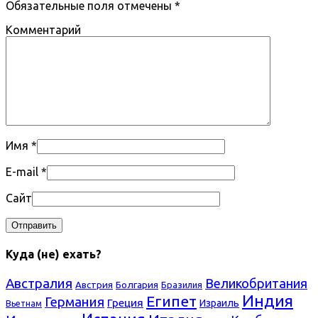
Обязательные поля отмечены
*
Комментарий
Имя
*
E-mail
*
Сайт
Куда (не) ехать?
Австралия
Великобритания
Болгария
Австрия
Бразилия
Индия
Египет
Германия
Греция
Израиль
Вьетнам