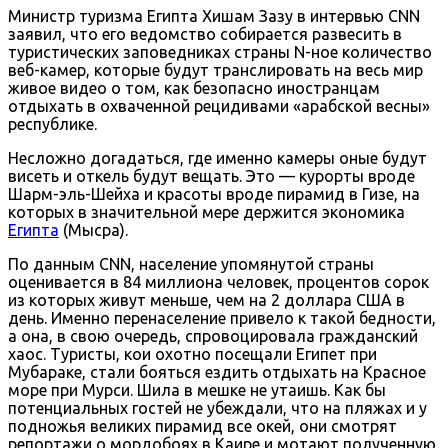
Министр туризма Египта Хишам Зазу в интервью CNN
заявил, что его ведомство собирается развесить в
туристических заповедниках страны N-ное количество
веб-камер, которые будут транслировать на весь мир
живое видео о том, как безопасно иностранцам
отдыхать в охваченной рецидивами «арабской весны»
республике.
Несложно догадаться, где именно камеры оные будут
висеть и откель будут вещать. Это — курорты вроде
Шарм-эль-Шейха и красоты вроде пирамид в Гизе, на
которых в значительной мере держится экономика
Египта
(Мысра).
По данным CNN, население упомянутой страны
оценивается в 84 миллиона человек, процентов сорок
из которых живут меньше, чем на 2 доллара США в
день. Именно перенаселение привело к такой бедности,
а она, в свою очередь, спровоцировала гражданский
хаос. Туристы, кои охотно посещали Египет при
Мубараке, стали бояться ездить отдыхать на Красное
море при Мурси. Шила в мешке не утаишь. Как бы
потенциальных гостей не убеждали, что на пляжах и у
подножья великих пирамид все окей, они смотрят
репортажи о мордобоях в Каире и мотают полученную