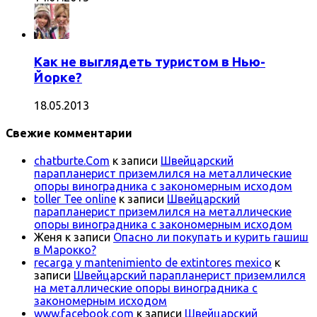
Как не выглядеть туристом в Нью-
Йорке?
18.05.2013
Свежие комментарии
chatburte.Com
к записи
Швейцарский
парапланерист приземлился на металлические
опоры виноградника с закономерным исходом
toller Tee online
к записи
Швейцарский
парапланерист приземлился на металлические
опоры виноградника с закономерным исходом
Женя
к записи
Опасно ли покупать и курить гашиш
в Марокко?
recarga y mantenimiento de extintores mexico
к
записи
Швейцарский парапланерист приземлился
на металлические опоры виноградника с
закономерным исходом
www.facebook.com
к записи
Швейцарский