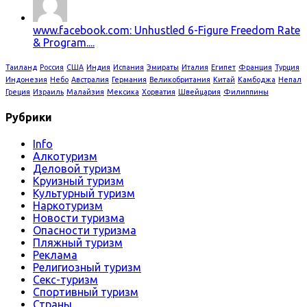
www.facebook.com: Unhustled 6-Figure Freedom Rate
& Program....
Таиланд
Россия
США
Индия
Испания
Эмираты
Италия
Египет
Франция
Турция
Индонезия
Небо
Австралия
Германия
Великобритания
Китай
Камбоджа
Непал
Греция
Израиль
Малайзия
Мексика
Хорватия
Швейцария
Филиппины
Рубрики
Info
Алкотуризм
Деловой туризм
Круизный туризм
Культурный туризм
Наркотуризм
Новости туризма
Опасности туризма
Пляжный туризм
Реклама
Религиозный туризм
Секс-туризм
Спортивный туризм
Страны