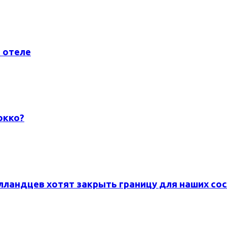
 отеле
окко?
лландцев хотят закрыть границу для наших со