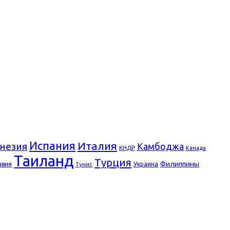
Испания
Италия
незия
Камбоджа
КНДР
Канада
Таиланд
Турция
Филиппины
авия
Украина
Тунис