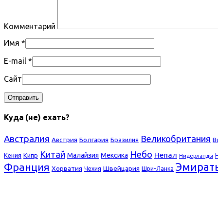
Комментарий
Имя
*
E-mail
*
Сайт
Куда (не) ехать?
Австралия
Великобритания
Болгария
Австрия
Бразилия
В
Небо
Китай
Непал
Малайзия
Мексика
Кения
Кипр
Нидерланды
Франция
Эмират
Хорватия
Швейцария
Чехия
Шри-Ланка