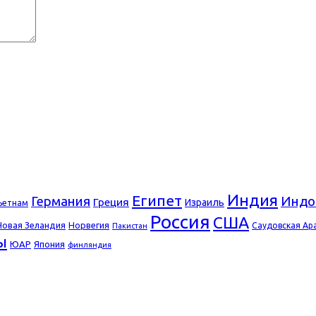
Индия
Египет
Германия
Индо
Греция
Израиль
ьетнам
Россия
США
Новая Зеландия
Норвегия
Саудовская Ар
Пакистан
ы
ЮАР
Япония
финляндия