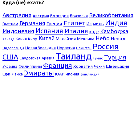
Куда (не) ехать?
Австралия
Великобритания
Болгария
Австрия
Бразилия
Индия
Египет
Германия
Греция
Израиль
Вьетнам
Испания
Италия
Индонезия
Камбоджа
КНДР
Небо
Китай
Непал
Малайзия
Мексика
Кения
Кипр
Канада
Россия
Новая Зеландия
Норвегия
Нидерланды
Пакистан
Таиланд
США
Турция
Саудовская Аравия
Тунис
Франция
Филиппины
Хорватия
Швейцария
Украина
Чехия
Эмираты
ЮАР
Япония
Шри-Ланка
финляндия