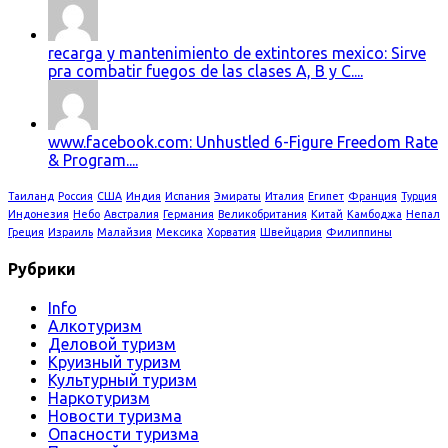
recarga y mantenimiento de extintores mexico: Sirve
pra combatir fuegos de las clases A, B y C....
www.facebook.com: Unhustled 6-Figure Freedom Rate
& Program....
Таиланд
Россия
США
Индия
Испания
Эмираты
Италия
Египет
Франция
Турция
Индонезия
Небо
Австралия
Германия
Великобритания
Китай
Камбоджа
Непал
Греция
Израиль
Малайзия
Мексика
Хорватия
Швейцария
Филиппины
Рубрики
Info
Алкотуризм
Деловой туризм
Круизный туризм
Культурный туризм
Наркотуризм
Новости туризма
Опасности туризма