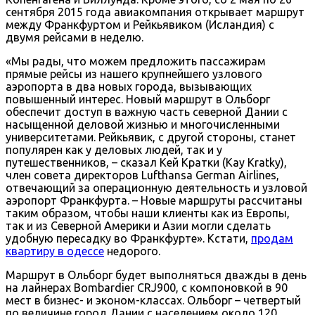
сентября 2015 года авиакомпания открывает маршрут
между Франкфуртом и Рейкьявиком (Исландия) с
двумя рейсами в неделю.
«Мы рады, что можем предложить пассажирам
прямые рейсы из нашего крупнейшего узлового
аэропорта в два новых города, вызывающих
повышенный интерес. Новый маршрут в Ольборг
обеспечит доступ в важную часть северной Дании с
насыщенной деловой жизнью и многочисленными
университетами. Рейкьявик, с другой стороны, станет
популярен как у деловых людей, так и у
путешественников, – сказал Кей Кратки (Kay Kratky),
член совета директоров Lufthansa German Airlines,
отвечающий за операционную деятельность и узловой
аэропорт Франкфурта. – Новые маршруты рассчитаны
таким образом, чтобы наши клиенты как из Европы,
так и из Северной Америки и Азии могли сделать
удобную пересадку во Франкфурте». Кстати,
продам
квартиру в одессе
недорого.
Маршрут в Ольборг будет выполняться дважды в день
на лайнерах Bombardier CRJ900, с компоновкой в 90
мест в бизнес- и эконом-классах. Ольборг – четвертый
по величине город Дании с населением около 120