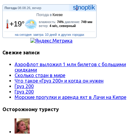
Погода
08.08.26, вечер
Погода в
Киеве
+19°
влажность:
74%
давление:
749 мм
ветер:
4 м/с, северный
на сегодня
завтра
10 дней
в других городах
Свежие записи
Аэрофлот выложил 1 млн билетов с большими
скидками
Сколько стран в мире
Что такое «Груз 200» и когда он нужен
Груз 200
Груз 200
Морские прогулки и аренда яхт в Лачи на Кипре
Осторожному туристу