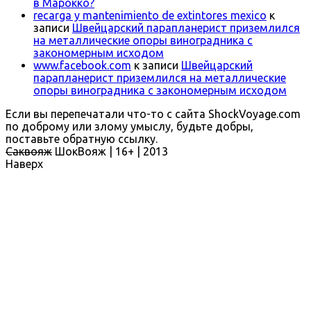
в Марокко?
recarga y mantenimiento de extintores mexico
к
записи
Швейцарский парапланерист приземлился
на металлические опоры виноградника с
закономерным исходом
www.facebook.com
к записи
Швейцарский
парапланерист приземлился на металлические
опоры виноградника с закономерным исходом
Если вы перепечатали что-то с сайта ShockVoyage.com
по доброму или злому умыслу, будьте добры,
поставьте обратную ссылку.
Саквояж
ШокВояж |
16+
| 2013
Наверх