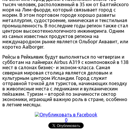
тысяч человек, расположенный в 35 км от Балтийского
моря на Лим-фьорде, который связывает город с
морем. В этом портовом городе хорошо развиты
металлургия, судостроение, химическая и текстильная
промышленность. В последние годы регион также стал
центром высокотехнологичного инжиниринга. Одним
из самых известных продуктов региона на
международном рынке является Ольборг Аквавит, или
коротко Aalborger.
Рейсы в Рейкьявик будут выполняться по четвергам и
субботам на лайнерах Airbus A319 с компоновкой в 138
мест в салонах бизнес- и эконом-класса. Самая
северная мировая столица является деловым и
культурным центром Исландии. Город служит
отправной точкой для туристов, начинающих поездку
в живописные места с ледниками и вулканическим
пейзажем. Туризм – второй по значимости сектор
экономики, играющий важную роль в стране, особенно
в летние месяцы.
0