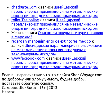
chatburte.Com
к записи
Швейцарский
парапланерист приземлился на металлические
опоры виноградника с закономерным исходом
toller Tee online
к записи
Швейцарский
парапланерист приземлился на металлические
опоры виноградника с закономерным исходом
Женя
к записи
Опасно ли покупать и курить гашиш
в Марокко?
recarga y mantenimiento de extintores mexico
к
записи
Швейцарский парапланерист приземлился
на металлические опоры виноградника с
закономерным исходом
www.facebook.com
к записи
Швейцарский
парапланерист приземлился на металлические
опоры виноградника с закономерным исходом
Если вы перепечатали что-то с сайта ShockVoyage.com
по доброму или злому умыслу, будьте добры,
поставьте обратную ссылку.
Саквояж
ШокВояж |
16+
| 2013
Наверх