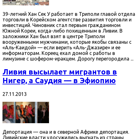
39-летний Хан Сек У работает в Триполи главой отдела
торговли в Корейском агентстве развития торговли и
инвестиций. Чиновник стал первым гражданином
Южной Кореи, когда-либо похищенным в Ливии. В
заложники Хан был взят в центре Триполи
вооруженными мужчинами, которые якобы связаны с
«Аль-Каидой» — если верить «Аль-Джазире» и ее
информаторам. Кореец ехал домой с работы в
лимузине с шофером-иракцем. Дорогу перегородила ...
Ливия высылает мигрантов в
Нигер, а Саудия — в Эфиопию
27.11.2013
Депортация — она и в северной Африке депортация.
Ливийские власти удосужились выгнать из страны