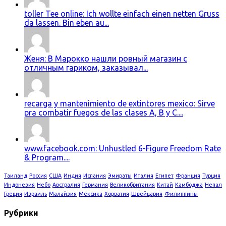
toller Tee online: Ich wollte einfach einen netten Gruss
da lassen. Bin eben au...
Женя: В Марокко нашли ровный магазин с
отличным гариком, заказывал...
recarga y mantenimiento de extintores mexico: Sirve
pra combatir fuegos de las clases A, B y C....
www.facebook.com: Unhustled 6-Figure Freedom Rate
& Program....
Таиланд
Россия
США
Индия
Испания
Эмираты
Италия
Египет
Франция
Турция
Индонезия
Небо
Австралия
Германия
Великобритания
Китай
Камбоджа
Непал
Греция
Израиль
Малайзия
Мексика
Хорватия
Швейцария
Филиппины
Рубрики