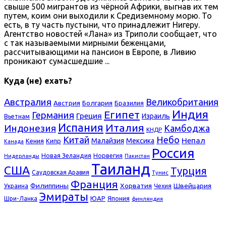
свыше 500 мигрантов из чёрной Африки, выгнав их тем
путем, коим они выходили к Средиземному морю. То
есть, в ту часть пустыни, что принадлежит Нигеру.
Агентство новостей «Лана» из Триполи сообщает, что
с так называемыми мирными беженцами,
рассчитывающими на пансион в Европе, в Ливию
проникают сумасшедшие ...
Куда (не) ехать?
Австралия
Великобритания
Болгария
Австрия
Бразилия
Индия
Египет
Германия
Греция
Израиль
Вьетнам
Испания
Италия
Индонезия
Камбоджа
КНДР
Небо
Китай
Непал
Малайзия
Мексика
Кения
Кипр
Канада
Россия
Новая Зеландия
Норвегия
Нидерланды
Пакистан
Таиланд
США
Турция
Саудовская Аравия
Тунис
Франция
Филиппины
Хорватия
Швейцария
Украина
Чехия
Эмираты
ЮАР
Япония
Шри-Ланка
финляндия