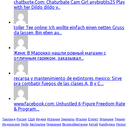
chatburte.Com: Chaturbate Cam Girl anybigtits25 Play
with her Dildo dildo v...
toller Tee online: Ich wollte einfach einen netten Gruss
da lassen. Bin eben au...
Женя: В Марокко нашли ровный магазин с
отличным гариком, заказывал...
recarga y mantenimiento de extintores mexico: Sirve
pra combatir fuegos de las clases A, B y C....
www.facebook.com: Unhustled 6-Figure Freedom Rate
& Program....
Таиланд
Россия
США
Индия
Испания
Эмираты
Италия
Египет
Франция
Турция
Индонезия
Небо
Австралия
Германия
Великобритания
Китай
Камбоджа
Непал