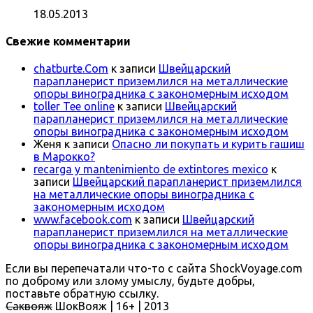
18.05.2013
Свежие комментарии
chatburte.Com
к записи
Швейцарский
парапланерист приземлился на металлические
опоры виноградника с закономерным исходом
toller Tee online
к записи
Швейцарский
парапланерист приземлился на металлические
опоры виноградника с закономерным исходом
Женя
к записи
Опасно ли покупать и курить гашиш
в Марокко?
recarga y mantenimiento de extintores mexico
к
записи
Швейцарский парапланерист приземлился
на металлические опоры виноградника с
закономерным исходом
www.facebook.com
к записи
Швейцарский
парапланерист приземлился на металлические
опоры виноградника с закономерным исходом
Если вы перепечатали что-то с сайта ShockVoyage.com
по доброму или злому умыслу, будьте добры,
поставьте обратную ссылку.
Саквояж
ШокВояж |
16+
| 2013