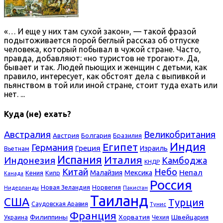
«… И еще у них там сухой закон», — такой фразой
подытоживается порой беглый рассказ об отпуске
человека, который побывал в чужой стране. Часто,
правда, добавляют: «но туристов не трогают». Да,
бывает и так. Людей пьющих и женщин с детьми, как
правило, интересует, как обстоят дела с выпивкой и
пьянством в той или иной стране, стоит туда ехать или
нет. ...
Куда (не) ехать?
Австралия
Великобритания
Болгария
Австрия
Бразилия
Индия
Египет
Германия
Греция
Израиль
Вьетнам
Испания
Италия
Индонезия
Камбоджа
КНДР
Небо
Китай
Непал
Малайзия
Мексика
Кения
Кипр
Канада
Россия
Новая Зеландия
Норвегия
Нидерланды
Пакистан
Таиланд
США
Турция
Саудовская Аравия
Тунис
Франция
Филиппины
Хорватия
Швейцария
Украина
Чехия