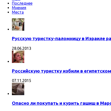
Последнее
Мнения
Места
Русскую туристку-паломницу в Израиле р
28.06.2013
Российскую туристку избили в египетском
07.11.2015
Опасно ли покупать и курить гашиш в Мар