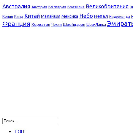
Австралия
Великобритания
Болгария
Австрия
Бразилия
В
Небо
Китай
Непал
Малайзия
Мексика
Кения
Кипр
Нидерланды
Франция
Эмират
Хорватия
Швейцария
Чехия
Шри-Ланка
ТОП