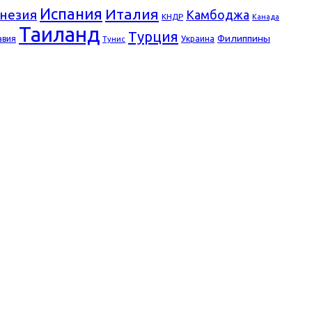
Испания
Италия
незия
Камбоджа
КНДР
Канада
Таиланд
Турция
Филиппины
авия
Украина
Тунис