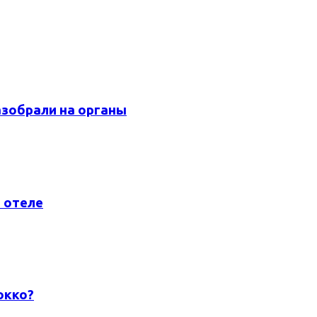
азобрали на органы
 отеле
окко?