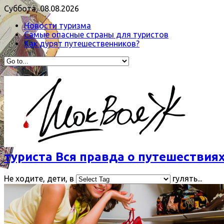
Суббота, 08.08.2026
Новости туризма
Самые опасные страны для туристов
Как дурят путешественников?
туриста Вся правда о путешествиях
Не ходите, дети, в
гулять...