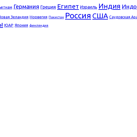
Индия
Египет
Германия
Индо
Греция
Израиль
ьетнам
Россия
США
Новая Зеландия
Норвегия
Саудовская Ар
Пакистан
ы
ЮАР
Япония
финляндия