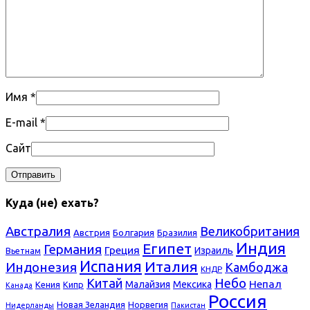
Имя
*
E-mail
*
Сайт
Куда (не) ехать?
Австралия
Великобритания
Болгария
Австрия
Бразилия
Индия
Египет
Германия
Греция
Израиль
Вьетнам
Испания
Италия
Индонезия
Камбоджа
КНДР
Небо
Китай
Непал
Малайзия
Мексика
Кения
Кипр
Канада
Россия
Новая Зеландия
Норвегия
Нидерланды
Пакистан