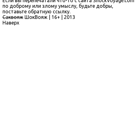
Если вы перепечатали что-то с сайта ShockVoyage.com
по доброму или злому умыслу, будьте добры,
поставьте обратную ссылку.
Саквояж
ШокВояж |
16+
| 2013
Наверх