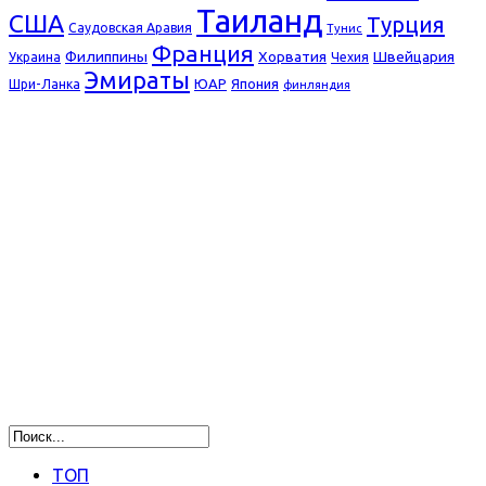
Таиланд
США
Турция
Саудовская Аравия
Тунис
Франция
Филиппины
Хорватия
Швейцария
Украина
Чехия
Эмираты
ЮАР
Япония
Шри-Ланка
финляндия
ТОП