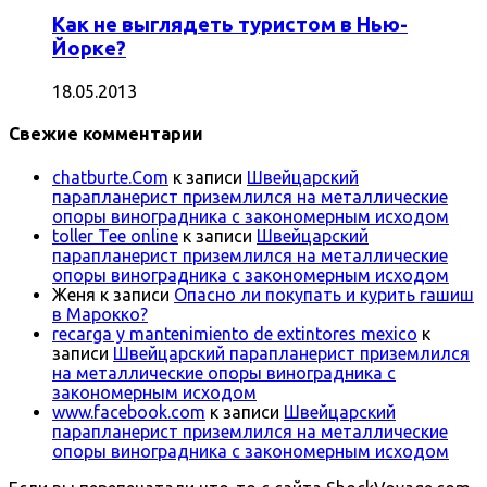
Как не выглядеть туристом в Нью-
Йорке?
18.05.2013
Свежие комментарии
chatburte.Com
к записи
Швейцарский
парапланерист приземлился на металлические
опоры виноградника с закономерным исходом
toller Tee online
к записи
Швейцарский
парапланерист приземлился на металлические
опоры виноградника с закономерным исходом
Женя
к записи
Опасно ли покупать и курить гашиш
в Марокко?
recarga y mantenimiento de extintores mexico
к
записи
Швейцарский парапланерист приземлился
на металлические опоры виноградника с
закономерным исходом
www.facebook.com
к записи
Швейцарский
парапланерист приземлился на металлические
опоры виноградника с закономерным исходом