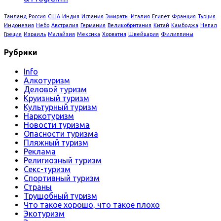
Таиланд
Россия
США
Индия
Испания
Эмираты
Италия
Египет
Франция
Турция
Индонезия
Небо
Австралия
Германия
Великобритания
Китай
Камбоджа
Непал
Греция
Израиль
Малайзия
Мексика
Хорватия
Швейцария
Филиппины
Рубрики
Info
Алкотуризм
Деловой туризм
Круизный туризм
Культурный туризм
Наркотуризм
Новости туризма
Опасности туризма
Пляжный туризм
Реклама
Религиозный туризм
Секс-туризм
Спортивный туризм
Страны
Трущобный туризм
Что такое хорошо, что такое плохо
Экотуризм