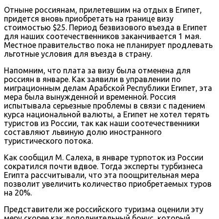
Отныне россиянам, прилетевшим на отдых в Египет,
придется вновь приобретать на границе визу
стоимостью $25. Период безвизового въезда в Египет
для наших соотечественников заканчивается 1 мая.
Местное правительство пока не планирует продлевать
льготные условия для въезда в страну.
Напомним, что плата за визу была отменена для
россиян в январе. Как заявили в управлении по
миграционным делам Арабской Республики Египет, эта
мера была вынужденной и временной. Россия
испытывала серьезные проблемы в связи с падением
курса национальной валюты, а Египет не хотел терять
туристов из России, так как наши соотечественники
составляют львиную долю иностранного
туристического потока.
Как сообщил М. Салеха, в январе турпоток из России
сократился почти вдвое. Тогда эксперты турбизнеса
Египта рассчитывали, что эта поощрительная мера
позволит увеличить количество приобретаемых туров
на 20%.
Представители же российского туризма оценили эту
меру скорее как дополнительный бонус, который